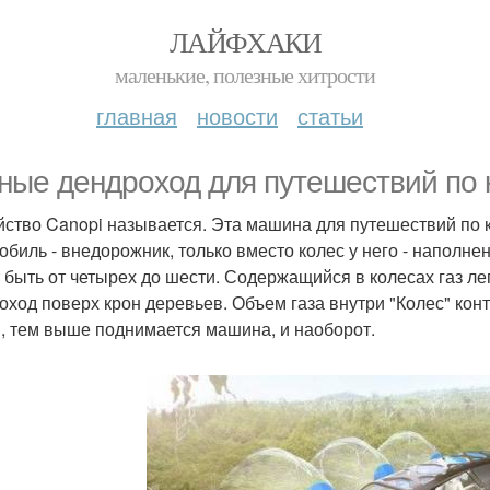
ЛАЙФХАКИ
маленькие, полезные хитрости
главная
новости
статьи
ные дендроход для путешествий по 
йство Canopi называется. Эта машина для путешествий по
обиль - внедорожник, только вместо колес у него - наполн
 быть от четырех до шести. Содержащийся в колесах газ лег
оход поверх крон деревьев. Объем газа внутри "Колес" кон
, тем выше поднимается машина, и наоборот.