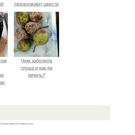
об
продолжают цвести
е с
как сумасшедшие?
ь,
ные
том
Чем заболела
груша и как ее
ое
лечить?
ак-
т.
казании обратной гиперссылки.