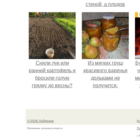
стеной, а плодов
почти не видно -
радоваться тут
нечему.
Сняли лук или
Из мягких груш
Б
ранний картофель и
красивого варенья
ч
бросили голую
дольками не
м
грядку до весны?
получится.
© 2026 Лайфхаки
К
П
Маленькие, полезные хитрости
г.