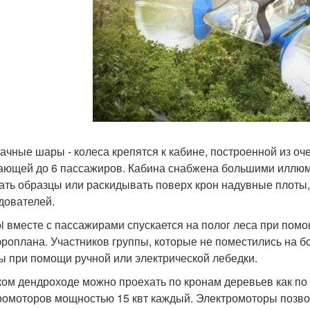
ачные шары - колеса крепятся к кабине, построенной из оч
ющей до 6 пассажиров. Кабина снабжена большими иллюм
ать образцы или раскидывать поверх крон надувные плоты,
дователей.
i вместе с пассажирами спускается на полог леса при помо
эроплана. Участников группы, которые не поместились на б
ы при помощи ручной или электрической лебедки.
ком дендроходе можно проехать по кронам деревьев как по
ромоторов мощностью 15 квт каждый. Электромоторы позво