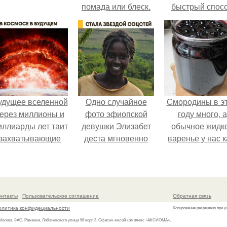
помада или блеск.
быстрый спос
спрятать вмест
урожаем гнил
порезы и боль
клубни.
удущее вселенной
Одно случайное
Смородины в э
ерез миллионы и
фото эфиопской
году много, а
иллиарды лет таит
девушки Элизабет
обычное жидк
захватывающие
деста мгновенно
варенье у нас к
тайны.
разлетелось по
то не очень едя
всему интернету и
сделало её новой
звездой соцсетей.
онтакты
Пользовательское соглашение
Обратная связь
олитика конфидециальности
Копирование разрешено при у
 Москва, ЗАО, Раменки, Лобачевского улица 98 корп.3, Офисно-жилой комплекс «АКСИОМА»,