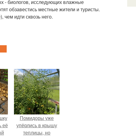
ных - биологов, исследующих влажные
отят обзавестись местные жители и туристы.
, чем идти сквозь него.
шку
Помидоры уже
ь её
упёрлись в крышу
ый
теплицы, но