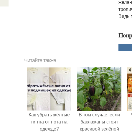
желан
тропи
Ведь 
Понр
Читайте также
Как убрать жёлтые
В том случае, если
пятна от пота на
баклажаны стоят
одежде?
красивой зелёной