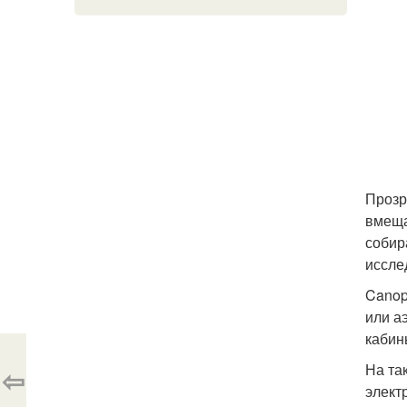
Прозр
вмеща
собир
иссле
Canop
или а
кабин
На та
⇦
элект