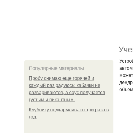
Уче
Устро
автом
Популярные материалы
может
Пробу снимаю еще горячей и
дендр
каждый раз радуюсь: кабачки не
объем
развариваются, а соус получается
густым и пикантным.
Клубнику подкaрмливают три раза в
гoд.