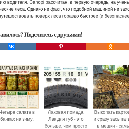
ию водителя. Canopi рассчитан, в первую очередь, на уче
ческие леса. Однако не факт, что подобной машиной не зах
путешествовать поверх леса гораздо быстрее (и безопаснее)
авилось? Поделитесь с друзьями!
Четыре салата в
Лаковая помада.
Выкопать карто
банках на зиму.
Лак для губ - это
и сразу засыпат
больше, чем просто
в мешки - сам