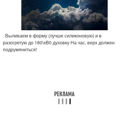
. Выливаем в форму (лучше силиконовую) и в
разогретую до 180\xB0 духовку На час, верх должен
подрумяниться!