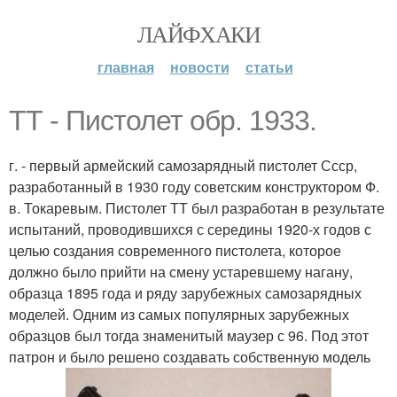
ЛАЙФХАКИ
главная
новости
статьи
ТТ - Пистолет обр. 1933.
г. - первый армейский самозарядный пистолет Ссср,
разработанный в 1930 году советским конструктором Ф.
в. Токаревым. Пистолет ТТ был разработан в результате
испытаний, проводившихся с середины 1920-х годов с
целью создания современного пистолета, которое
должно было прийти на смену устаревшему нагану,
образца 1895 года и ряду зарубежных самозарядных
моделей. Одним из самых популярных зарубежных
образцов был тогда знаменитый маузер с 96. Под этот
патрон и было решено создавать собственную модель