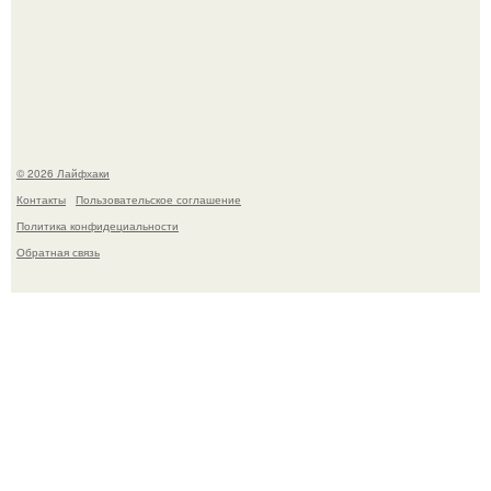
Помидоры уже упёрлись в крышу теплицы, но
продолжают цвести как сумасшедшие?
© 2026 Лайфхаки
Контакты
Пользовательское соглашение
Политика конфидециальности
Обратная связь