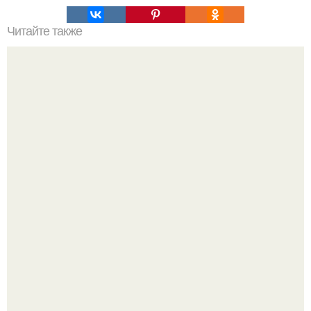
Читайте также
"Физика Невозможного" могла бы стать возможной с
варп - двигателем.
Насколько огромны самые большие объекты в природе