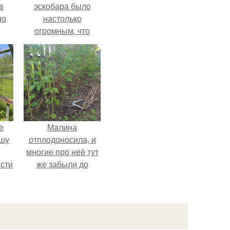
в
эскобара было
но
настолько
огромным, что
многие истории о
нём звучат как
вымысел.
е
Малина
ышу
отплодоносила, и
многие про неё тут
сти
же забыли до
ие?
следующего лета.