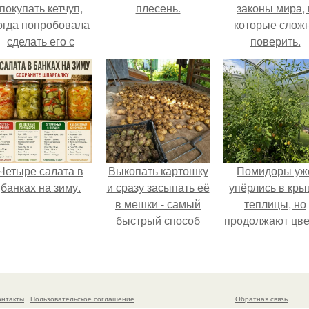
покупать кетчуп,
плесень.
законы мира, 
огда попробовала
которые слож
сделать его с
поверить.
яблоками.
Четыре салата в
Выкопать картошку
Помидоры уж
банках на зиму.
и сразу засыпать её
упёрлись в кр
в мешки - самый
теплицы, но
быстрый способ
продолжают цве
спрятать вместе с
как сумасшедш
урожаем гниль,
порезы и больные
клубни.
онтакты
Пользовательское соглашение
Обратная связь