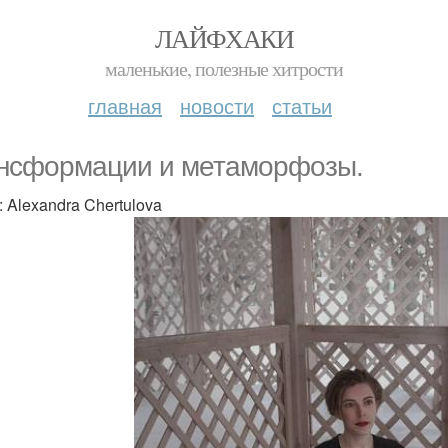
ЛАЙФХАКИ
маленькие, полезные хитрости
главная
новости
статьи
нсформации и метаморфозы.
: Alexandra Chertulova