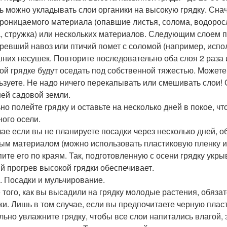
ь можно укладывать слои органики на высокую грядку. Снач
роницаемого материала (опавшие листья, солома, водоросли
, стружка) или нескольких материалов. Следующим слоем п
ревший навоз или птичий помет с соломой (например, испол
них несушек. Повторите последовательно оба слоя 2 раза 
ой грядке будут оседать под собственной тяжестью. Может
ьзуете. Не надо ничего перекапывать или смешивать слои!
ей садовой земли.
но полейте грядку и оставьте на несколько дней в покое, ч
ного осели.
чае если вы не планируете посадки через несколько дней, 
ым материалом (можно использовать пластиковую пленку 
пите его по краям. Так, подготовленную с осени грядку ук
й прогрев высокой грядки обеспечивает.
. Посадки и мульчирование.
 того, как вы высадили на грядку молодые растения, обяза
ки. Лишь в том случае, если вы предпочитаете черную пласт
льно увлажните грядку, чтобы все слои напитались влагой, 