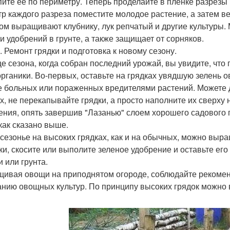
пите ее по периметру. Теперь проделайте в пленке разрезы 
тр каждого разреза поместите молодое растение, а затем ве
ом выращивают клубнику, лук репчатый и другие культуры.
 и удобрений в грунте, а также защищает от сорняков.
. Ремонт грядки и подготовка к новому сезону.
це сезона, когда собран последний урожай, вы увидите, что
органики. Во-первых, оставьте на грядках увядшую зелень 
е больных или пораженных вредителями растений. Можете д
х, не перекапывайте грядки, а просто наполните их сверху
ения, опять завершив "Лазанью" слоем хорошего садового г
 как сказано выше.
сезонье на высоких грядках, как и на обычных, можно выра
ки, скосите или выполите зеленое удобрение и оставьте его
и или грунта.
ивая овощи на приподнятом огороде, соблюдайте рекомен
анию овощных культур. По принципу высоких грядок можно