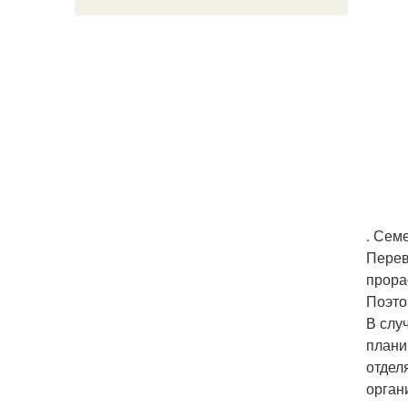
. Сем
Перев
прора
Поэто
В слу
плани
отдел
орган