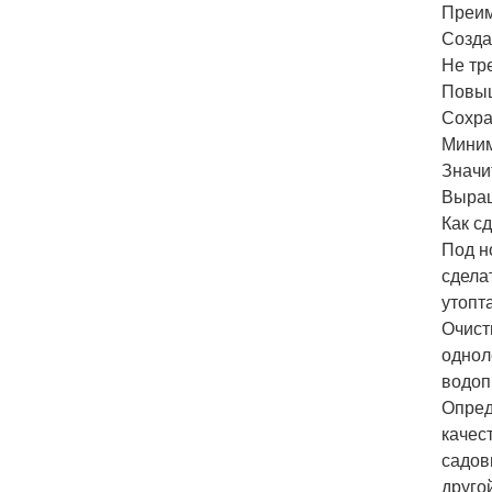
Преим
Созда
Не тр
Повыш
Сохра
Миним
Значи
Выращ
Как с
Под н
сдела
утопт
Очист
однол
водоп
Опред
качес
садов
друго