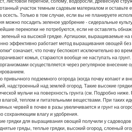
ст, листовой перегной, солому, водоросли, древесную струж
отанный участок темным садовым материалом и оставьте ег
а осесть. Только в том случае, если вы не планируете испо
ия можно посадить зеленое удобрение - сидеральные культур
ейшие перекопки не потребуются, если не оставлять обна
 зеленый на высокой грядке. Артишоки, выращиваемые на 
нно эффективно работает метод выращивания овощей без п
опки" означает, что почву беспокоят исключительно во врем
орачивают комья, стараются вообще не наступать на грунт.
организмами осуществляется через регулярное внесение ор
ированием.
о привычного подземного огорода (когда почву копают и вн
ий, надстроенный над землей огород. Такие высокие грядки
ической мульчи на поверхность грунта (см. Подробно ниже.
 влагой, теплом и питательными веществами. При таких и
ляных червей в почве в разы увеличивается и грунт на ого
о сохраняющим влагу и удобрения.
ие грядки для выращивания овощей получили у садоводов 
днятые гряды, теплые грядки, высокий огород, слоеный огор