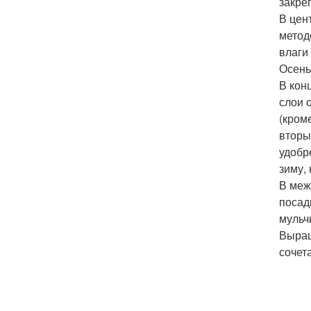
закре
В цен
метод
влаги
Осень
В кон
слои 
(кром
вторы
удобр
зиму,
В меж
посад
мульч
Выращ
сочет