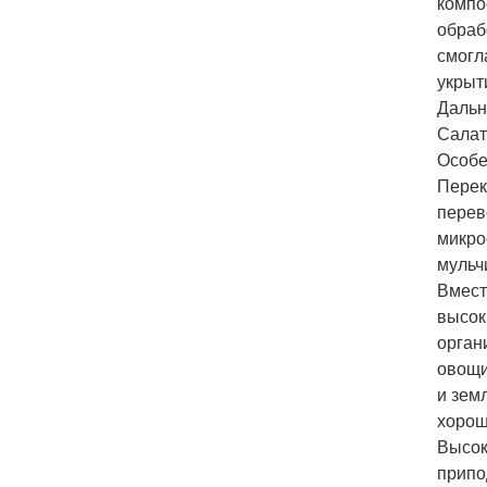
компо
обраб
смогл
укрыт
Дальн
Салат
Особе
Перек
перев
микро
мульч
Вмест
высок
орган
овощи
и зем
хорош
Высок
припо