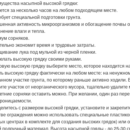
ущества насыпной высокой грядки:
ется за несколько часов на любом подходящем месте.
ебует специальной подготовки грунта.
енная активность микроорганизмов и обогащение почвы о
нение влаги и тепла.
ум сорняков.
тельно экономит время и трудовые затраты.
ивание лука под мульчой из черной пленки.
делать высокую грядку своими руками.
овую высокую грядку выберите место, которое находится на
ть высокую грядку фактически на любом месте: на ненужном
анном участке грунта, по которому раньше активно ходили. 
ите участок от неорганического мусора, тщательно удалите
етние сорняки оставить можно. При желании, один раз пере
роницаемости.
елитесь с размером высокой грядки, установите и закрепит
тве ограждения можно использовать специальные пластик
ых центрах в комплекте для создания высоких грядок) или
й подручный материал. Высота насыпной гряды - до 25-30 с