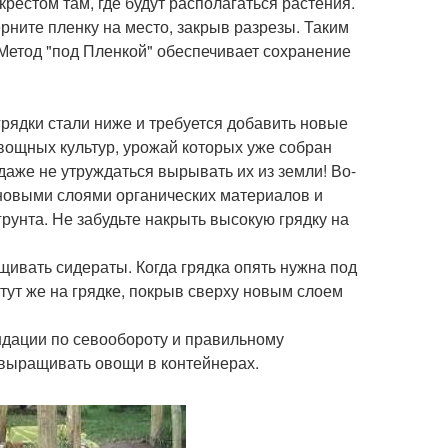
крестом там, где будут располагаться растения.
рните пленку на место, закрыв разрезы. Таким
 Метод "под Пленкой" обеспечивает сохранение
 грядки стали ниже и требуется добавить новые
овощных культур, урожай которых уже собран
аже не утруждаться вырывать их из земли! Во-
 новыми слоями органических материалов и
рунта. Не забудьте накрыть высокую грядку на
щивать сидераты. Когда грядка опять нужна под
 тут же на грядке, покрыв сверху новым слоем
дации по севообороту и правильному
 выращивать овощи в контейнерах.