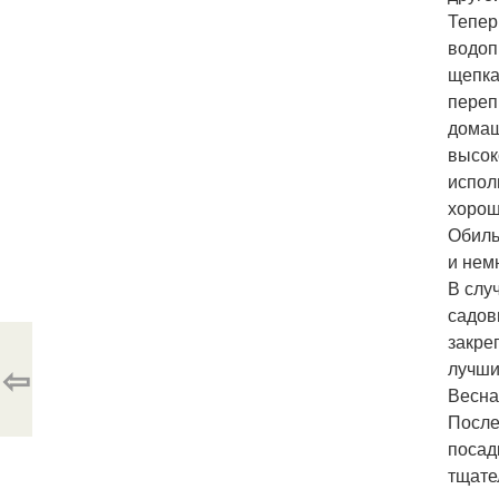
Тепер
водоп
щепка
переп
домаш
высок
испол
хорош
Обиль
и нем
В слу
садов
закре
⇦
лучши
Весна
После
посад
тщате