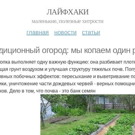
ЛАЙФХАКИ
маленькие, полезные хитрости
главная
новости
статьи
диционный огород: мы копаем один р
опка выполняет одну важную функцию: она разбивает плот
щая грунт воздухом и улучшая структуру тяжелых почв. Поп
ивных побочных эффектов: пересыхание и выветривание п
ики, уничтожение части дождевых червей - верных помощни
ов. Дело в том, что почва - это банк семян