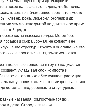
ку, измельченную кору и др. Накройте
о в покое на несколько недель, чтобы почва
льзовать землю в ближайшее время, то вместо
ы (клевер, рожь, люцерну, окопник и др.
женную землю непокрытой на длительное время.
высокой грядке.
ерекопок на высоких грядах. Метод "без
я посадки и сбора урожая, не копают и не
 Улучшение структуры грунта и обогащение его
ганики, а прополки на 99, 9% заменяются
осят полезные вещества в грунт) получается
 создают, укладывая слои компоста и
 Разлагаясь, органика обеспечивает растущие
деальных условиях количество микроорганизмов
роде остается плодородным и структурным,
разные названия: компостные грядки,
од и даже. Огород - лазанья.