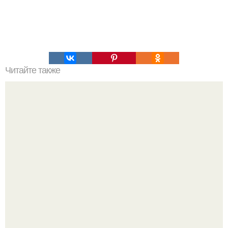
Читайте также
С каким человеком вы поженитесь: