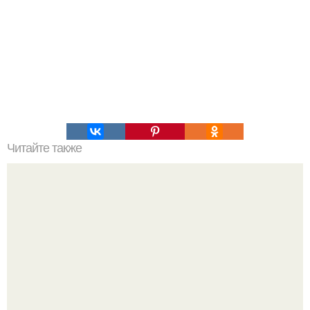
Читайте также
В Египте экстренно отменили все популярные морские
экскурсии.