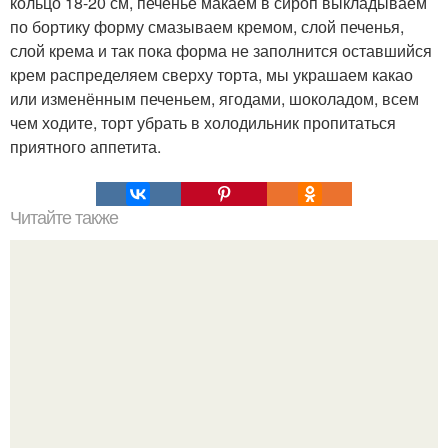
кольцо 18-20 см, печенье макаем в сироп выкладываем
по бортику форму смазываем кремом, слой печенья,
слой крема и так пока форма не заполнится оставшийся
крем распределяем сверху торта, мы украшаем какао
или изменённым печеньем, ягодами, шоколадом, всем
чем ходите, торт убрать в холодильник пропитаться
приятного аппетита.
Читайте также
Надписи для органайзера хорошего настроения
распечатать. Идеи "Органайзеров Хорошего