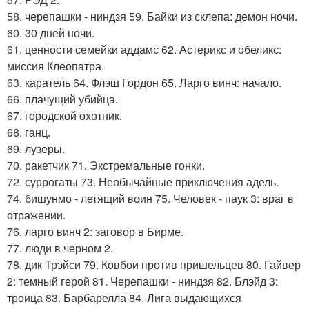
58. черепашки - ниндзя 59. Байки из склепа: демон ночи.
60. 30 дней ночи.
61. ценности семейки аддамс 62. Астерикс и обеликс:
миссия Клеопатра.
63. каратель 64. Флэш Гордон 65. Ларго винч: начало.
66. плачущий убийца.
67. городской охотник.
68. ганц.
69. лузеры.
70. ракетчик 71. Экстремальные гонки.
72. суррогаты 73. Необычайные приключения адель.
74. бишунмо - летящий воин 75. Человек - паук 3: враг в
отражении.
76. ларго винч 2: заговор в Бирме.
77. люди в черном 2.
78. дик Трэйси 79. Ковбои против пришельцев 80. Гайвер
2: темный герой 81. Черепашки - ниндзя 82. Блэйд 3:
троица 83. Барбарелла 84. Лига выдающихся