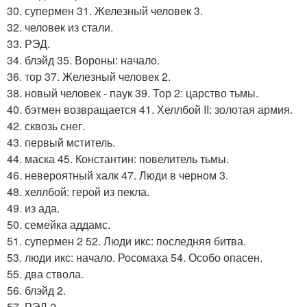
30. супермен 31. Железный человек 3.
32. человек из стали.
33. РЭД.
34. блэйд 35. Вороны: начало.
36. тор 37. Железный человек 2.
38. новый человек - паук 39. Тор 2: царство тьмы.
40. бэтмен возвращается 41. Хеллбой II: золотая армия.
42. сквозь снег.
43. первый мститель.
44. маска 45. Константин: повелитель тьмы.
46. невероятный халк 47. Люди в черном 3.
48. хеллбой: герой из пекла.
49. из ада.
50. семейка аддамс.
51. супермен 2 52. Люди икс: последняя битва.
53. люди икс: начало. Росомаха 54. Особо опасен.
55. два ствола.
56. блэйд 2.
57. РЭД 2.