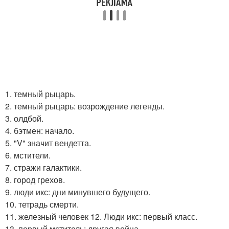
1. темный рыцарь.
2. темный рыцарь: возрождение легенды.
3. олдбой.
4. бэтмен: начало.
5. "V" значит вендетта.
6. мстители.
7. стражи галактики.
8. город грехов.
9. люди икс: дни минувшего будущего.
10. тетрадь смерти.
11. железный человек 12. Люди икс: первый класс.
13. первый мститель: другая война.