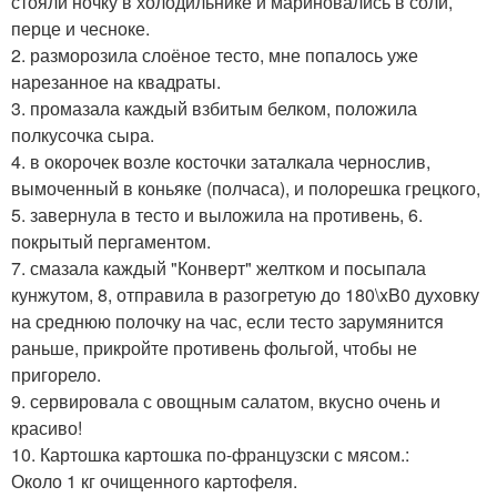
стояли ночку в холодильнике и мариновались в соли,
перце и чесноке.
2. разморозила слоёное тесто, мне попалось уже
нарезанное на квадраты.
3. промазала каждый взбитым белком, положила
полкусочка сыра.
4. в окорочек возле косточки заталкала чернослив,
вымоченный в коньяке (полчаса), и полорешка грецкого,
5. завернула в тесто и выложила на противень, 6.
покрытый пергаментом.
7. смазала каждый "Конверт" желтком и посыпала
кунжутом, 8, отправила в разогретую до 180\xB0 духовку
на среднюю полочку на час, если тесто зарумянится
раньше, прикройте противень фольгой, чтобы не
пригорело.
9. сервировала с овощным салатом, вкусно очень и
красиво!
10. Картошка картошка по-французски с мясом.:
Около 1 кг очищенного картофеля.