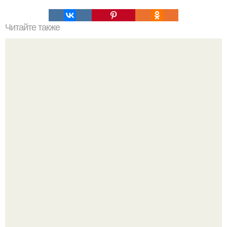
Читайте также
Салат из капусты, как в столовой рецепт. Рецепты "той
Самой" столовской еды из детства?