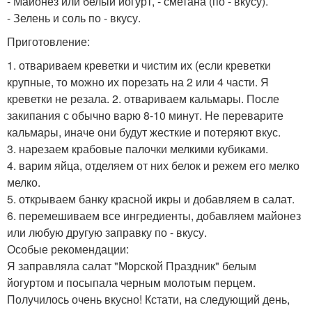
- Майонез или белый йогурт, - сметана (по - вкусу).
- Зелень и соль по - вкусу.
Приготовление:
1. отвариваем креветки и чистим их (если креветки
крупные, то можно их порезать на 2 или 4 части. Я
креветки не резала. 2. отвариваем кальмары. После
закипания с обычно варю 8-10 минут. Не переварите
кальмары, иначе они будут жесткие и потеряют вкус.
3. нарезаем крабовые палочки мелкими кубиками.
4. варим яйца, отделяем от них белок и режем его мелко
мелко.
5. открываем банку красной икры и добавляем в салат.
6. перемешиваем все ингредиенты, добавляем майонез
или любую другую заправку по - вкусу.
Особые рекомендации:
Я заправляла салат "Морской Праздник" белым
йогуртом и посыпала черным молотым перцем.
Получилось очень вкусно! Кстати, на следующий день,