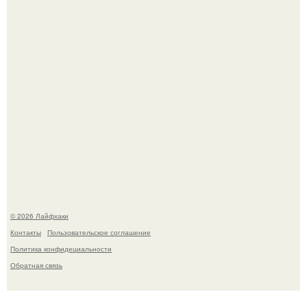
Одно случайное фото эфиопской девушки Элизабет
деста мгновенно разлетелось по всему интернету и
сделало её новой звездой соцсетей.
© 2026 Лайфхаки
Контакты
Пользовательское соглашение
Политика конфидециальности
Обратная связь