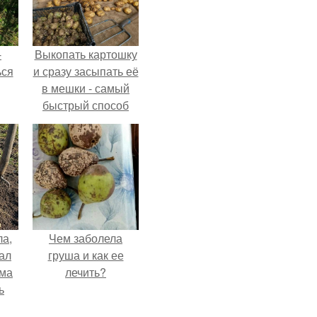
-
Выкопать картошку
ься
и сразу засыпать её
в мешки - самый
быстрый способ
спрятать вместе с
урожаем гниль,
порезы и больные
клубни.
ла,
Чем заболела
ал
груша и как ее
ама
лечить?
ь