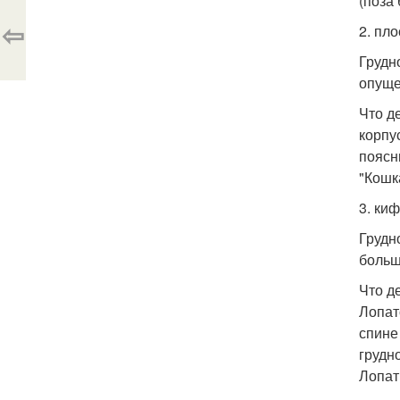
(поза
⇦
2. пл
Грудн
опуще
Что д
корпу
поясн
"Кошк
3. ки
Грудн
больш
Что д
Лопат
спине
грудн
Лопат