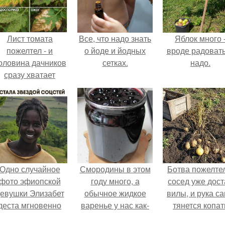
Лист томата
Все, что надо знать
Яблок много 
пожелтел - и
о йоде и йодных
вроде радоват
оловина дачников
сетках.
надо.
сразу хватает
удобрение.
Одно случайное
Смородины в этом
Ботва пожелте
фото эфиопской
году много, а
сосед уже дост
евушки Элизабет
обычное жидкое
вилы, и рука с
деста мгновенно
варенье у нас как-
тянется копат
разлетелось по
то не очень едят.
картошку.