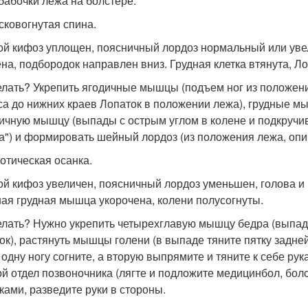
 бабочки лежа на болстере.
осковогнутая спина.
ой кифоз уплощен, поясничный лордоз нормальный или уве
на, подбородок направлен вниз. Грудная клетка втянута, Ло
елать? Укрепить ягодичные мышцы (подъем ног из положен
са до нижних краев Лопаток в положении лежа), грудные м
ичную мышцу (выпады с острым углом в колене и подкручив
а") и формировать шейный лордоз (из положения лежа, опир
фотическая осанка.
ой кифоз увеличен, поясничный лордоз уменьшен, голова и
ая грудная мышца укорочена, колени полусогнуты.
елать? Нужно укрепить четырехглавую мышцу бедра (выпад
ок), растянуть мышцы голени (в выпаде тяните пятку задней
 одну ногу согните, а вторую выпрямите и тяните к себе ру
ой отдел позвоночника (лягте и подложите медицинбол, бол
ками, разведите руки в стороны.