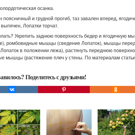
фолордотическая осанка.
н поясничный и грудной прогиб, таз завален вперед, ягод
 выпячен, Лопатки торчат.
елать? Укрепить заднюю поверхность бедер и ягодичную мы
е), ромбовидные мышцы (сведение Лопаток), мышцы перед
 Лопаток в положении лежа), растянуть переднюю поверхнос
ые мышцы (растяжение плеч у стены. По материалам стать
авилось? Поделитесь с друзьями!