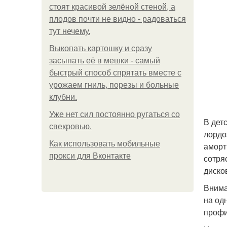
стоят красивой зелёной стеной, а
плодов почти не видно - радоваться
тут нечему.
Выкопать картошку и сразу
засыпать её в мешки - самый
быстрый способ спрятать вместе с
урожаем гниль, порезы и больные
клубни.
Уже нет сил постоянно ругаться со
В дет
свекровью.
лордо
Как использовать мобильные
аморт
прокси для Вконтакте
сотря
диско
Внима
на од
профи