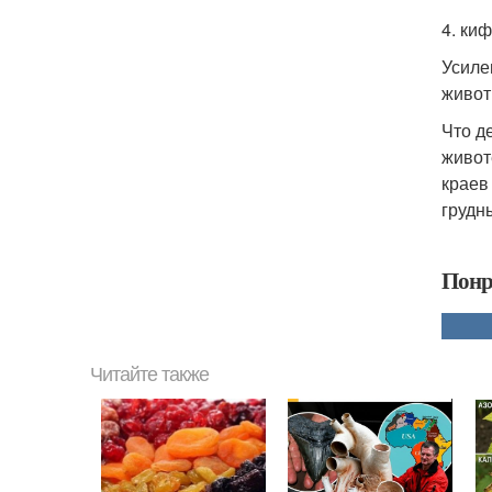
4. ки
Усиле
живот
Что д
живот
краев
грудн
Понр
Читайте также