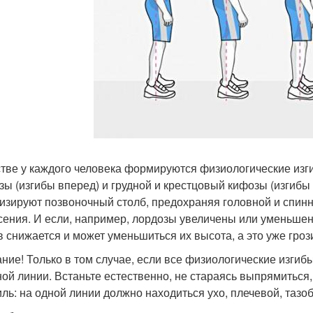
стве у каждого человека формируются физиологические из
зы (изгибы вперед) и грудной и крестцовый кифозы (изгиб
изируют позвоночный столб, предохраняя головной и спинн
сения. И если, например, лордозы увеличены или уменьш
в снижается и может уменьшиться их высота, а это уже гр
ние! Только в том случае, если все физиологические изгибы
ной линии. Встаньте естественно, не стараясь выпрямиться,
ль: на одной линии должно находиться ухо, плечевой, таз