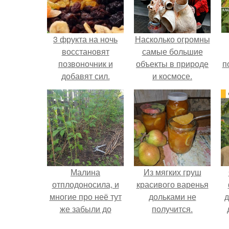
3 фрукта на ночь
Насколько огромны
восстановят
самые большие
позвоночник и
объекты в природе
п
добавят сил.
и космосе.
Малина
Из мягких груш
отплодоносила, и
красивого варенья
многие про неё тут
дольками не
д
же забыли до
получится.
следующего лета.