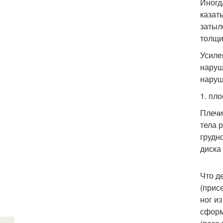
Иногд
казат
затыл
толщи
Усиле
наруш
наруш
1. пло
Плечи
тела 
грудн
диска
Что д
(прис
ног и
сформ