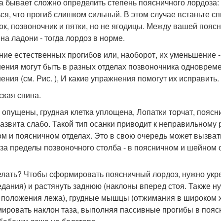
а бывает сложно определить степень поясничного лордоза
ься, что прогиб слишком сильный. В этом случае встаньте с
ок, позвоночник и пятки, но не ягодицы. Между вашей пояс
на ладони - тогда лордоз в норме.
ние естественных прогибов или, наоборот, их уменьшение -
ения могут быть в разных отделах позвоночника одновреме
ения (см. Рис. ), И какие упражнения помогут их исправить.
ская спина.
 опущены, грудная клетка уплощена, Лопатки торчат, пояс
развита слабо. Такой тип осанки приводит к неправильному
ом и поясничном отделах. Это в свою очередь может вызва
 за пределы позвоночного столба - в поясничном и шейном 
елать? Чтобы сформировать поясничный лордоз, нужно укр
едания) и растянуть заднюю (наклоны вперед стоя. Также 
з положения лежа), грудные мышцы (отжимания в широком х
ировать наклон таза, выполняя пассивные прогибы в пояс