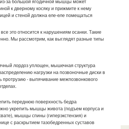
: из-за большой ягодичной мышцы может
пиной к дверному косяку и прижмите к нему
ницей и стеной должна еле-еле помещаться
 все это относится к нарушениям осанки. Такие
нно. Мы рассмотрим, как выглядят разные типы
ничный лордоз уплощен, мышечная структура
 распределению нагрузки на позвоночные диски в
ть протрузию - выпячивание межпозвонкового
отделах.
епить переднюю поверхность бедра
нужно укрепить мышцы живота (подъем корпуса и
вате), мышцы спины (гиперэкстензия) и
нице с раскрытием тазобедренных суставов