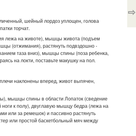
⇨
личенный, шейный лордоз уплощен, голова
патки торчат.
ия лежа на животе), мышцы живота (подъем
ышцы (отжимания), растянуть подвздошно -
анием таза вниз), мышцы спины (поза ребенка,
аясь на локти, поставьте макушку на пол.
 плечи наклонены вперед, живот выпячен,
ы), мышцы спины в области Лопаток (сведение
 ноги к полу), двуглавую мышцу бедра (лежа на
ками или за ремешок) и пассивно растянуть
стер или простой баскетбольный мяч между