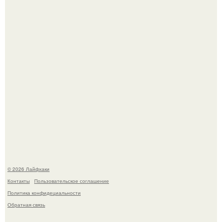
Сняли лук или ранний картофель и бросили голую грядку
до весны?
Из мягких груш красивого варенья дольками не
получится.
© 2026 Лайфхаки
Контакты
Пользовательское соглашение
Политика конфидециальности
Обратная связь