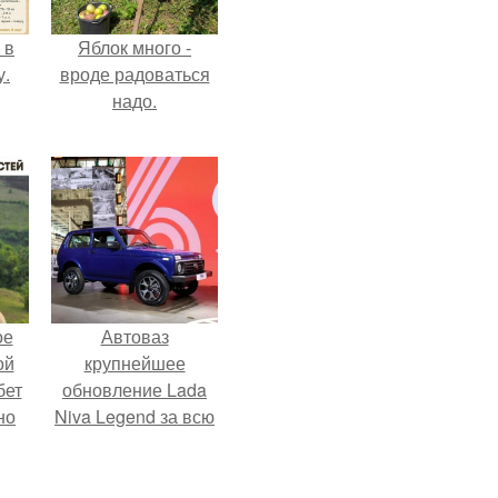
 в
Яблок много -
у.
вроде радоваться
надо.
ое
Автоваз
ой
крупнейшее
бет
обновление Lada
но
Niva Legend за всю
о
историю
у и
представил.
вой