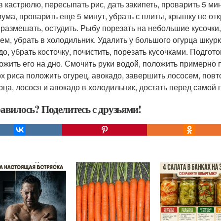
в кастрюлю, пересыпать рис, дать закипеть, проварить 5 ми
ума, проварить еще 5 минут, убрать с плиты, крышку не откр
, размешать, остудить. Рыбу порезать на небольшие кусочк
ем, убрать в холодильник. Удалить у большого огурца шкур
до, убрать косточку, почистить, порезать кусочками. Подгот
ожить его на дно. Смочить руки водой, положить примерно п
х риса положить огурец, авокадо, завершить лососем, повто
урца, лосося и авокадо в холодильник, достать перед самой 
авилось? Поделитесь с друзьями!