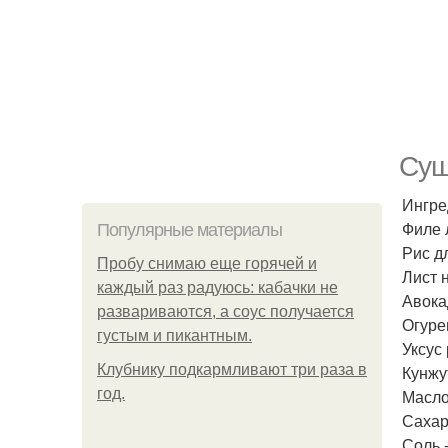
Суш
Ингре
Филе л
Популярные материалы
Рис дл
Пробу снимаю еще горячей и
Лист н
каждый раз радуюсь: кабачки не
Авокад
развариваются, а соус получается
Огурец
густым и пикантным.
Уксус 
Клубнику подкaрмливают три раза в
Кунжут
гoд.
Масло 
Сахар 
Соль -