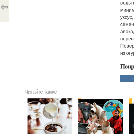
воды 
⇦
миним
уксус
семен
авока
перел
Повер
из ог
Понр
Читайте также