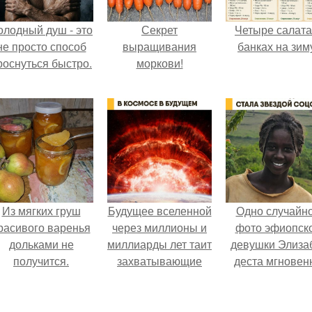
олодный душ - это
Секрет
Четыре салата
не просто способ
выращивания
банках на зим
роснуться быстро.
моркови!
Из мягких груш
Будущее вселенной
Одно случайн
расивого варенья
через миллионы и
фото эфиопск
дольками не
миллиарды лет таит
девушки Элиза
получится.
захватывающие
деста мгновен
тайны.
разлетелось п
всему интернет
сделало её но