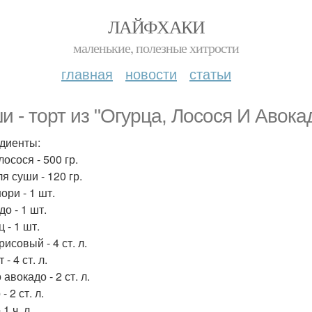
ЛАЙФХАКИ
маленькие, полезные хитрости
главная
новости
статьи
и - торт из "Огурца, Лосося И Авокад
диенты:
осося - 500 гр.
я суши - 120 гр.
ори - 1 шт.
о - 1 шт.
 - 1 шт.
рисовый - 4 ст. л.
 - 4 ст. л.
авокадо - 2 ст. л.
- 2 ст. л.
 1 ч. л.