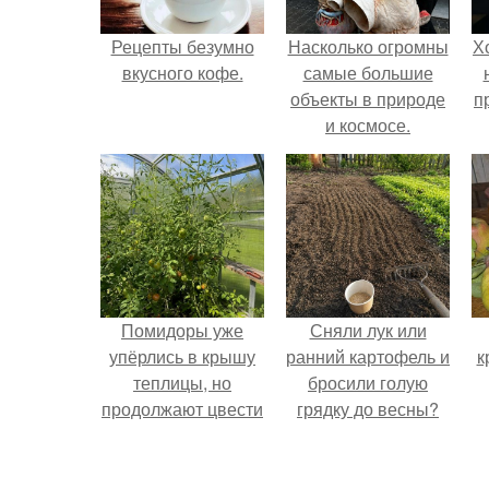
Рецепты безумно
Насколько огромны
Х
вкусного кофе.
самые большие
объекты в природе
п
и космосе.
Помидоры уже
Сняли лук или
упёрлись в крышу
ранний картофель и
к
теплицы, но
бросили голую
продолжают цвести
грядку до весны?
как сумасшедшие?