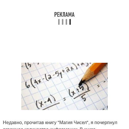
Недавно, прочитав книгу "Магия Чисел", я почерпнул