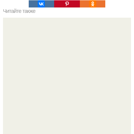
Читайте также
Дорогие лекарства и их более дешёвые аналоги.
Пробу снимаю еще горячей и каждый раз радуюсь:
кабачки не развариваются, а соус получается густым и