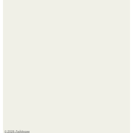
Автоваз крупнейшее обновление Lada Niva Legend за
всю историю представил.
Чем заболела груша и как ее лечить?
© 2026 Лайфхаки