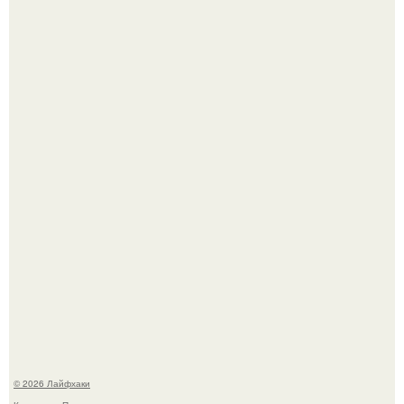
Из мягких груш красивого варенья дольками не
получится.
Домашние питомцы способны продлить жизнь своих
хозяев на 6-10 лет.
© 2026 Лайфхаки