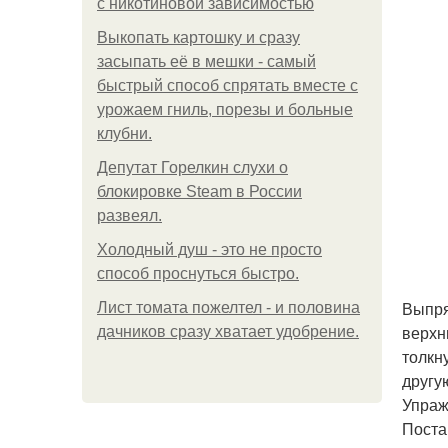
с никотиновой зависимостью
Выкопать картошку и сразу
засыпать её в мешки - самый
быстрый способ спрятать вместе с
урожаем гниль, порезы и больные
клубни.
Депутат Горелкин слухи о
блокировке Steam в России
развеял.
Холодный душ - это не просто
способ проснуться быстро.
Выпря
Лист томата пожелтел - и половина
верхн
дачников сразу хватает удобрение.
толкн
другу
Упраж
Поста