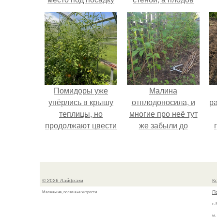
ограничено.
почти не видно -
радоваться тут
нечему.
Помидоры уже
Малина
упёрлись в крышу
отплодоносила, и
р
теплицы, но
многие про неё тут
продолжают цвести
же забыли до
как сумасшедшие?
следующего лета.
© 2026 Лайфхаки
К
П
Маленькие, полезные хитрости
г.
м.