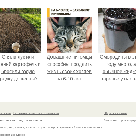
Сняли лук или
Домашние питомцы
Смородины в э
анний картофель и
способны продлить
году много, а
бросили голую
жизнь своих хозяев
обычное жидк
грядку до весны?
на 6-10 лет.
варенье у нас к
то не очень едя
онтакты
Пользовательское соглашение
Обратная связь
олитика конфидециальности
Копирование разрешено при у
 Москва, ЗАО, Раменки, Лобачевского улица 98 корп.3, Офисно-жилой комплекс «АКСИОМА»,
 Проспект Вернадского