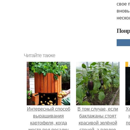
свое 
вновь
неско
Понр
Читайте также
Интересный способ
В том случае, если
Х
выращивания
баклажаны стоят
картофеля, когда
красивой зелёной
п
место под посадку
стеной, а плодов