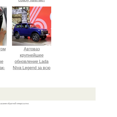
удобрение.
том
Автоваз
крупнейшее
ое
обновление Lada
ак-
Niva Legend за всю
т.
историю
представил.
казании обратной гиперссылки.