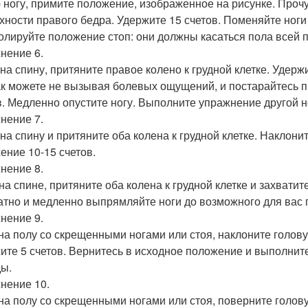
 ногу, примите положение, изображенное на рисунке. Проч
хности правого бедра. Удержите 15 счетов. Поменяйте ноги
олируйте положение стоп: они должны касаться пола всей 
нение 6.
 на спину, притяните правое колено к грудной клетке. Удерж
как можете не вызывая болевых ощущений, и постарайтесь пр
в. Медленно опустите ногу. Выполните упражнение другой н
нение 7.
 на спину и притяните оба колена к грудной клетке. Наклони
ение 10-15 счетов.
нение 8.
на спине, притяните оба колена к грудной клетке и захватит
атно и медленно выпрямляйте ноги до возможного для вас 
нение 9.
на полу со скрещенными ногами или стоя, наклоните голову 
ите 5 счетов. Вернитесь в исходное положение и выполнит
ы.
нение 10.
на полу со скрещенными ногами или стоя, поверните голову 