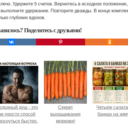
плечо. Удержите 5 счетов. Вернитесь в исходное положение,
 выполните удержание. Повторите дважды. В конце компле
лько глубоких вдохов.
авилось? Поделитесь с друзьями!
олодный душ - это
Секрет
Четыре салата
не просто способ
выращивания
банках на зим
роснуться быстро.
моркови!