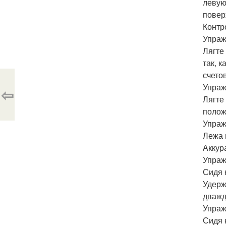
левую
повер
Контр
Упраж
Лягте
так, 
счето
Упраж
⇦
Лягте
полож
Упраж
Лежа 
Аккур
Упраж
Сидя 
Удерж
дважд
Упраж
Сидя 