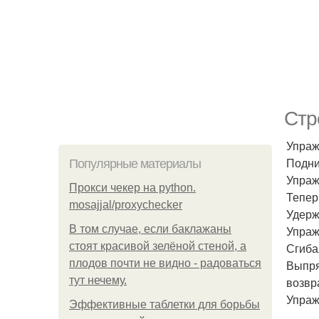
Стр
Упраж
Подни
Популярные материалы
Упраж
Прокси чекер на python.
Тепер
mosajjal/proxychecker
Удерж
В том случае, если баклажаны
Упраж
стоят красивой зелёной стеной, а
Сгиба
плодов почти не видно - радоваться
Выпря
тут нечему.
возвр
Упраж
Эффективные таблетки для борьбы