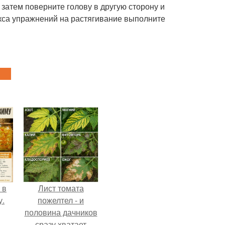
 затем поверните голову в другую сторону и
кса упражнений на растягивание выполните
 в
Лист томата
у.
пожелтел - и
половина дачников
сразу хватает