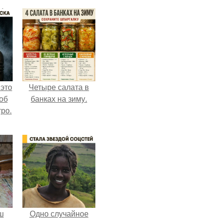
 это
Четыре салата в
об
банках на зиму.
ро.
ш
Одно случайное