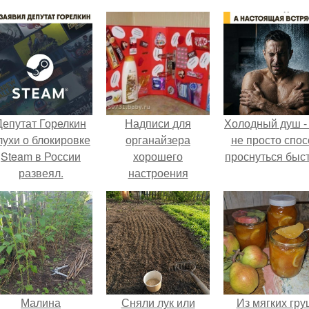
Депутат Горелкин
Надписи для
Холодный душ -
лухи о блокировке
органайзера
не просто спос
Steam в России
хорошего
проснуться быст
развеял.
настроения
распечатать. Идеи
"Органайзеров
Хорошего
Настроения" с
примерами
подарочков.
Малина
Сняли лук или
Из мягких гру