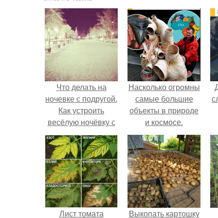
Что делать на
Насколько огромны
ночевке с подругой.
самые большие
с
Как устроить
объекты в природе
весёлую ночёвку с
и космосе.
подружками
Лист томата
Выкопать картошку