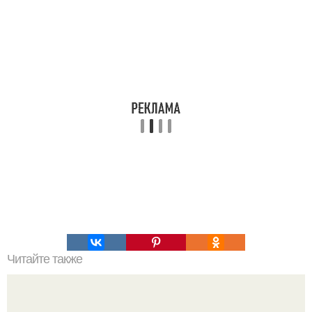
Читайте также