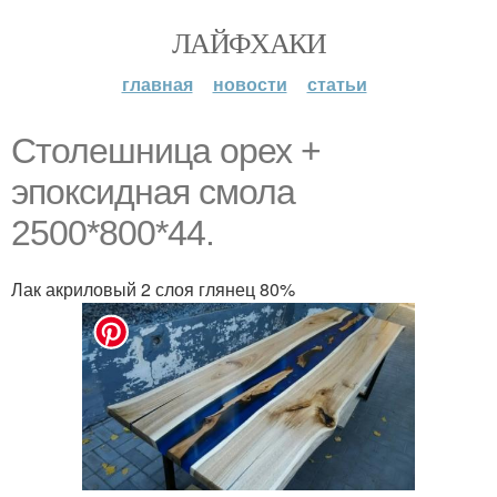
ЛАЙФХАКИ
главная
новости
статьи
Столешница орех +
эпоксидная смола
2500*800*44.
Лак акриловый 2 слоя глянец 80%