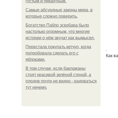
густым и пикантным.
Самые абсурдные законы мира, в
которые сложно поверить.
Богатство Пабло эскобара было
настолько огромным, что многие
истории о нём звучат как вымысел.
Перестала покупать кетчуп, когда
.
попробовала сделать его с
Как в
яблоками.
В том случае, если баклажаны
стоят красивой зелёной стеной, а
плодов почти не видно - радоваться
тут нечему.