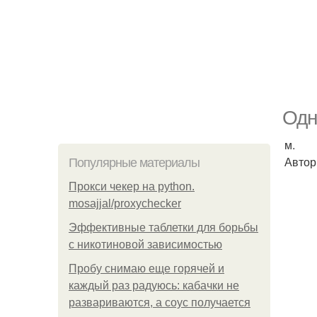
Одн
м.
Автор
Популярные материалы
Прокси чекер на python.
mosajjal/proxychecker
Эффективные таблетки для борьбы
с никотиновой зависимостью
Пробу снимаю еще горячей и
каждый раз радуюсь: кабачки не
развариваются, а соус получается