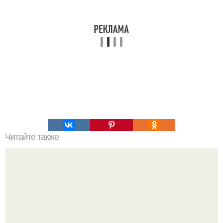
Читайте также