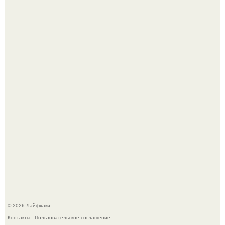
Помидоры уже упёрлись в крышу теплицы, но
продолжают цвести как сумасшедшие?
Малина отплодоносила, и многие про неё тут же забыли
до следующего лета.
© 2026 Лайфхаки
Контакты
Пользовательское соглашение