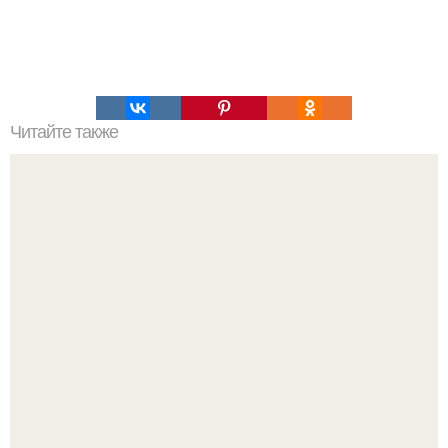
Читайте также
Фотограф эймос чаппл посетил Санкт-петербург.