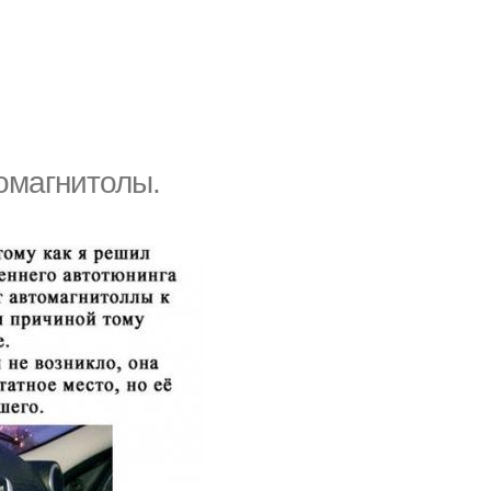
омагнитолы.