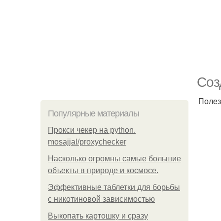
Соз
Полез
Популярные материалы
Прокси чекер на python.
mosajjal/proxychecker
Насколько огромны самые большие
объекты в природе и космосе.
Эффективные таблетки для борьбы
с никотиновой зависимостью
Выкопать картошку и сразу