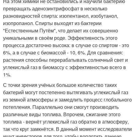
На этом химики не остановились и научили бактерию
превращать аденозинтрифосфат в несколько
разновидностей спирта: изопентанол, изобутанол,
изопропанол. Спирты выходят из бактерии
"Естественным Путём", что делает их совершенно
уникальными в своём роде. Эффективность этого
процесса достаточно высока: в случае со спиртом - это
6%, а в случае с биомассой - 10, 6%. Для сравнения:
растения способны перерабатывать солнечный свет и
углекислый газ в биомассу с эффективностью всего в
1%.
С точки зрения учёных большое количество таких
бактерий могут постепенно вытягивать углекислый газ
из земной атмосферы и замедлить процесс глобального
потепления. Параллельно они смогут производить
различные виды топлива. Впрочем, сжигание этого
топлива - вернёт углекислый газ обратно в атмосферу,
так что круг замкнётся. В данный момент исследователи
ищут инвесторов для того, чтобы воплотить данную