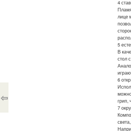
4 ста
Пламя
лице 
позво
сторо
распо
5 ест
В кач
стол 
Анало
играю
6 отк
Испол
можно
⇦
грип,
7 окр
Компо
света
Напри