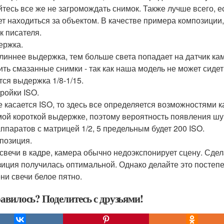
йтесь все же не загромождать снимок. Также лучше всего, ес
дет находиться за объектом. В качестве примера композици
к писателя.
ержка.
линнее выдержка, тем больше света попадает на датчик ка
ить смазанные снимки - так как наша модель не может сид
тся выдержка 1/8-1/15.
тройки ISO.
е касается ISO, то здесь все определяется возможностями 
мой короткой выдержке, поэтому вероятность появления ш
ппаратов с матрицей 1/2, 5 предельным будет 200 ISO.
спозиция.
 свечи в кадре, камера обычно недоэкспонирует сцену. Сдел
зиция получилась оптимальной. Однако делайте это постепен
ни свечи белое пятно.
авилось? Поделитесь с друзьями!