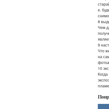
стара
е. бу
снимо
8 выд
Чем д
получ
являе
9 нас
Что ж
на са
фотоа
10 эк
Когда
экспо
пламе
Понр