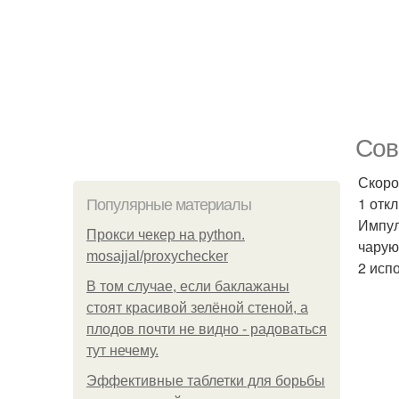
Сов
Скоро
1 отк
Популярные материалы
Импул
Прокси чекер на python.
чарую
mosajjal/proxychecker
2 исп
В том случае, если баклажаны
стоят красивой зелёной стеной, а
плодов почти не видно - радоваться
тут нечему.
Эффективные таблетки для борьбы