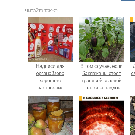
Читайте также
Надписи для
В том случае, если
органайзера
баклажаны стоят
с
хорошего
красивой зелёной
настроения
стеной, а плодов
распечатать. Идеи
почти не видно -
"Органайзеров
радоваться тут
Хорошего
нечему.
Настроения" с
примерами
подарочков.