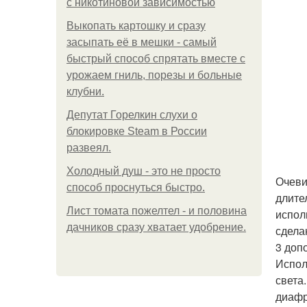
с никотиновой зависимостью
Выкопать картошку и сразу
засыпать её в мешки - самый
быстрый способ спрятать вместе с
урожаем гниль, порезы и больные
клубни.
Депутат Горелкин слухи о
блокировке Steam в России
развеял.
Холодный душ - это не просто
Очеви
способ проснуться быстро.
длите
Лист томата пожелтел - и половина
испол
дачников сразу хватает удобрение.
сдела
3 доп
Испол
света
диафр