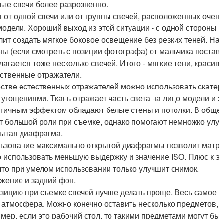
вьте свечи более разрозненно.
 от одной свечи или от группы свечей, расположенных очень
модели. Хороший выход из этой ситуации - с одной стороны п
лит создать мягкое боковое освещение без резких теней. 
ны (если смотреть с позиции фотографа) от мальчика поста
лагается тоже несколько свечей. Итого - мягкие тени, крас
ественные отражатели.
естве естественных отражателей можно использовать скатерт
с угощениями. Ткань отражает часть света на лицо модели и 
гичным эффектом обладают белые стены и потолки. В общем
т большой роли при съемке, однако помогают немножко улу
рытая диафрагма.
ьзование максимально открытой диафрагмы позволит матри
 использовать меньшую выдержку и значение ISO. Плюс к 
 что при умелом использовании только улучшит снимок.
ужение и задний фон.
зицию при съемке свечей лучше делать проще. Весь самое г
, атмосфера. Можно конечно оставить несколько предметов,
мер, если это рабочий стол, то такими предметами могут бы