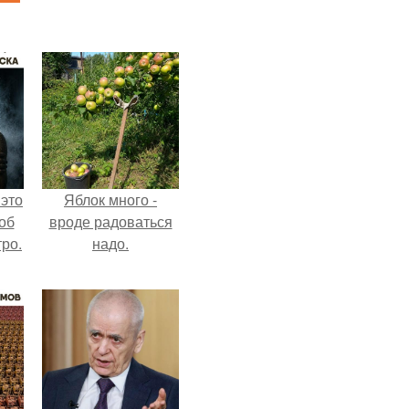
 это
Яблок много -
об
вроде радоваться
ро.
надо.