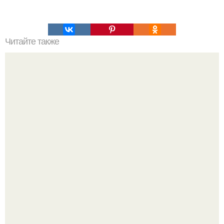
Читайте также
100 причин почему я с тобой дружу. Подарки. 100
причин, почему ты моя лучшая подруга.