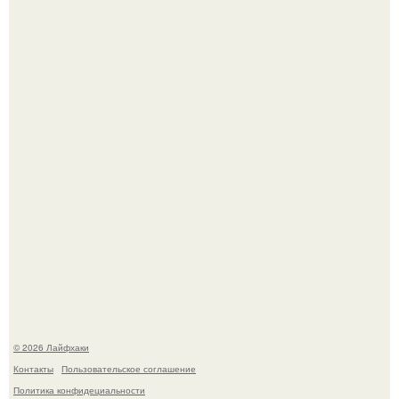
Домашние питомцы способны продлить жизнь своих
хозяев на 6-10 лет.
Одно случайное фото эфиопской девушки Элизабет
деста мгновенно разлетелось по всему интернету и
сделало её новой звездой соцсетей.
© 2026 Лайфхаки
Контакты
Пользовательское соглашение
Политика конфидециальности