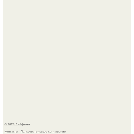
Из мягких груш красивого варенья дольками не
получится.
Будущее вселенной через миллионы и миллиарды лет
таит захватывающие тайны.
© 2026 Лайфхаки
Контакты
Пользовательское соглашение