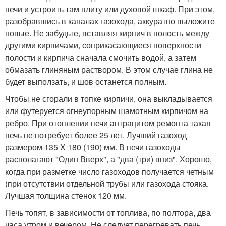
печи и устроить там плиту или духовой шкаф. При этом,
разобравшись в каналах газохода, аккуратно выложите
новые. Не забудьте, вставляя кирпич в полость между
другими кирпичами, соприкасающиеся поверхности
полости и кирпича сначала смочить водой, а затем
обмазать глиняным раствором. В этом случае глина не
будет выползать, и шов останется полным.
Чтобы не сгорали в топке кирпичи, она выкладывается
или футеруется огнеупорным шамотным кирпичом на
ребро. При отоплении печи антрацитом ремонта такая
печь не потребует более 25 лет. Лучший газоход
размером 135 Х 180 (190) мм. В печи газоходы
располагают "Один Вверх", а "два (три) вниз". Хорошо,
когда при разметке число газоходов получается четным
(при отсутствии отдельной трубы или газохода стояка.
Лучшая толщина стенок 120 мм.
Печь топят, в зависимости от топлива, по полтора, два
часа утром и вечером. Не следует перегревать печь.