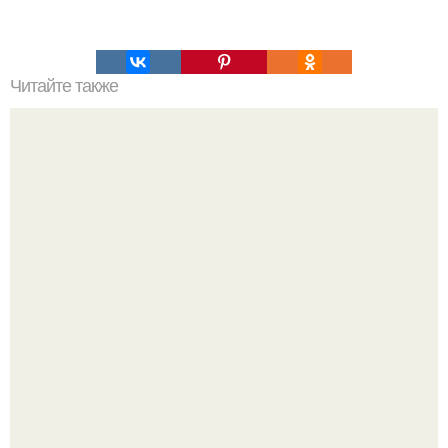
Читайте также
Командная строка интересное. Командная строка cmd,
почувствуй себя хакером.