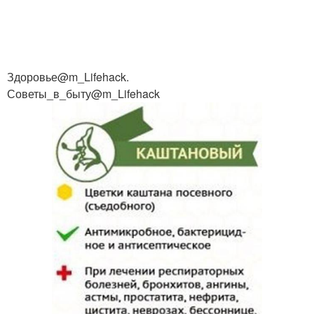
Здоровье@m_Lifehack.
Советы_в_быту@m_Lifehack