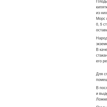
Плоды
кипят
из них
Морс 
0, 5 с
остав
Народ
экзем
В кач
стака
его р
Для с
помеш
В пос
и выд
Ложке