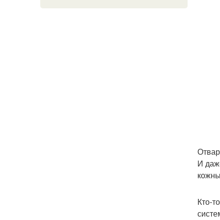
Отвар
И даж
кожны
Кто-т
систе