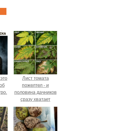
 это
Лист томата
об
пожелтел - и
ро.
половина дачников
сразу хватает
удобрение.