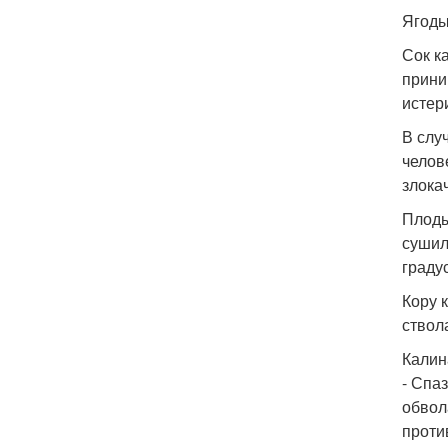
Ягоды
Сок к
прини
истер
В слу
челове
злока
Плоды
сушил
граду
Кору 
ствол
Калин
- Спа
обвол
проти