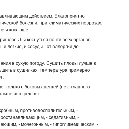
навливающим действием. Благоприятно
нической болезни, при климатических неврозах,
ле и коклюше.
пришлось бы коснуться почти всех органов
, и лёгкие, и сосуды - от аллергии до
вания в сухую погоду. Сушить плоды лучше в
сушить в сушилках, температура примерно
т.
, только с боковых ветвей (не с главного
ольше четырех лет.
икробным, противовоспалительным, -
воостанавливающим, - седативным, -
ающим, - мочегонным, - гипогликемическим, -