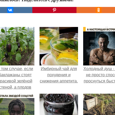
 том случае, если
Имбирный чай для
Холодный душ -
баклажаны стоят
похудения и
не просто спос
красивой зелёной
снижения аппетита.
проснуться быст
стеной, а плодов
почти не видно -
радоваться тут
нечему.