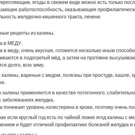
крепляющим, ягоды в свежем виде можно есть только после
ающее работоспособность, оказывающее профилактическо
льность желудочно-кишечного тракта, печени.
ные рецепты из калины.
а в МЕДУ.
а в меду, очень вкусная, готовится несколько иным способ
иваются в подогретый мёд, а затем на противне высушивают
тся долго, всю зиму.
 калины, вареные с медом, полезны при простуде, кашле, хр
хе.
 калины применяются в качестве потогонного, слабительного
х заболеваниях желудка.
а понижает уровень холестерина в крови, поэтому очень по
чае если круглый год есть по чайной ложке ягод калины с м
лением и будет отличной профилактике болезней желудка и 
 из коры калины: