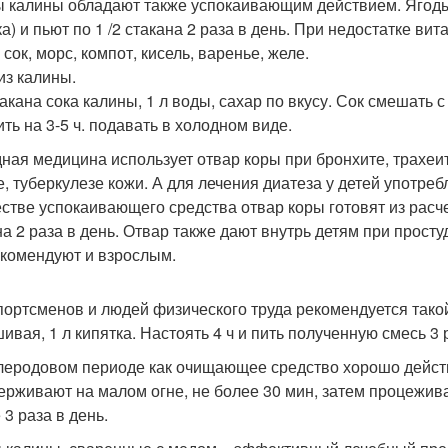
 калины обладают также успокаивающим действием. Ягоды з
ка) и пьют по 1 /2 стакана 2 раза в день. При недостатке в
 сок, морс, компот, кисель, варенье, желе.
из калины.
такана сока калины, 1 л воды, сахар по вкусу. Сок смешать 
ить на 3-5 ч. подавать в холодном виде.
ная медицина использует отвар коры при бронхите, трахеите
е, туберкулезе кожи. А для лечения диатеза у детей употре
естве успокаивающего средства отвар коры готовят из расчет
на 2 раза в день. Отвар также дают внутрь детям при просту
екомендуют и взрослым.
портсменов и людей физического труда рекомендуется такой 
ивая, 1 л кипятка. Настоять 4 ч и пить полученную смесь 3 р
леродовом периоде как очищающее средство хорошо действу
ерживают на малом огне, не более 30 мин, затем процежива
 3 раза в день.