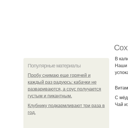
Сох
В кал
Наши 
Популярные материалы
успок
Пробу снимаю еще горячей и
каждый раз радуюсь: кабачки не
Витам
развариваются, а соус получается
густым и пикантным.
С мёд
Чай и
Клубнику подкaрмливают три раза в
гoд.