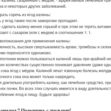
 калины, сваренные с медом, - эффективный лечебный преп
ка и некоторых других заболеваний.
рать горечь из ягод калины:
ь у ягод также после заморозки пропадает.
 сделать калину менее горькой и при этом не терять витам
рают с сахаром (или с медом) в соотношении 1: 1.
вопоказания для применения калины:
енность, высокая свертываемость крови, тромбозы и склонн
еми переносится одинаково.
ипотонии можно пользоваться калиной лишь при крайней нео
их количествах существенно понижает давление (даже одна
 сока ягод с мёдом. Калиной лечат язвенную болезнь желудк
очного сока она может только навредить.
я длительно употреблять калину, как лечебное средство, пр
нях почек. Во всех этих случаях имеется в виду длительност
ебление ягод в пищу. Будьте здоровы!
авилось? Поделитесь с друзьями!