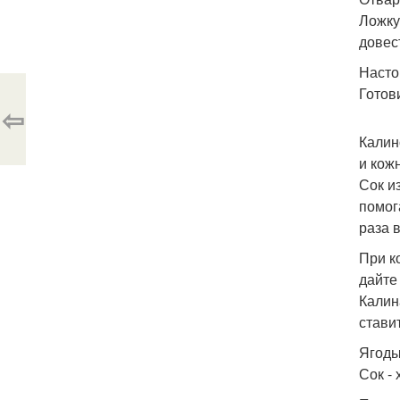
Ложку
довес
Насто
Готови
⇦
Калин
и кож
Сок и
помог
раза 
При к
дайте
Калин
стави
Ягоды
Сок -