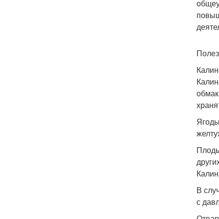
общеу
повыш
деяте
Полез
Калин
Калин
обмак
храня
Ягоды
желту
Плоды
други
Калин
В слу
с дав
Отвар