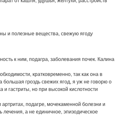
арат от кашля, удушья, желтухи, расстройств
ины и полезные вещества, свежую ягоду
ость к ним, подагра, заболевания почек. Калина
бходимости, кратковременно, так как она в
 большая гроздь свежих ягод, я уж не говорю о
а и гастриты, но при высокой кислотности
и артритах, подагре, мочекаменной болезни и
ь лечения, а не единичное, эпизодическое