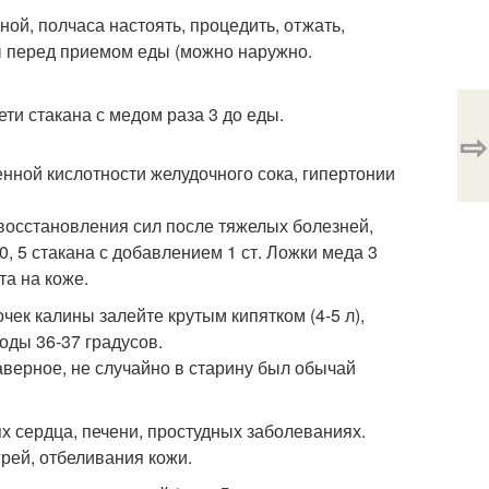
ной, полчаса настоять, процедить, отжать,
ды перед приемом еды (можно наружно.
рети стакана с медом раза 3 до еды.
⇨
ной кислотности желудочного сока, гипертонии
восстановления сил после тяжелых болезней,
0, 5 стакана с добавлением 1 ст. Ложки меда 3
а на коже.
чек калины залейте крутым кипятком (4-5 л),
оды 36-37 градусов.
верное, не случайно в старину был обычай
х сердца, печени, простудных заболеваниях.
грей, отбеливания кожи.