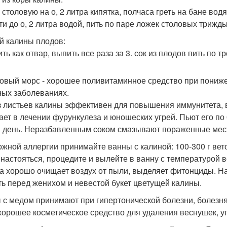
 столовую на о, 2 литра кипятка, полчаса греть на бане водя
ти до о, 2 литра водой, пить по паре ложек столовых триж
й калины плодов:
ть как отвар, выпить все раза за 3. сок из плодов пить по т
овый морс - хорошее поливитаминное средство при понижен
ных заболеваниях.
з листьев калины эффективен для повышения иммунитета, 
ает в лечении фурункулеза и юношеских угрей. Пьют его по 
в день. Неразбавленным соком смазывают пораженные мест
ожной аллергии принимайте ванны с калиной: 100-300 г вето
 настояться, процедите и вылейте в ванну с температурой в
а хорошо очищает воздух от пыли, выделяет фитонциды. На
ть перед женихом и невестой букет цветущей калины.
 с медом принимают при гипертонической болезни, болезня
 хорошее косметическое средство для удаления веснушек, у