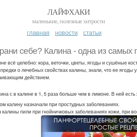
ЛАЙФХАКИ
маленькие, полезные хитрости
главная
новости
статьи
рани себе? Калина - одна из самых 
ине всё целебно: кора, веточки, цветы, ягоды и сушёные кос
предки о лечебных свойствах калины, знали, что ее ягоды 
аивающим действием.
ина с в калине в 1, 5 раза больше чем в лимоне. В ней есть 
ом калину назначали при простудных заболеваниях.
з калины пили при гнойничковых заболеваниях кожи, при в