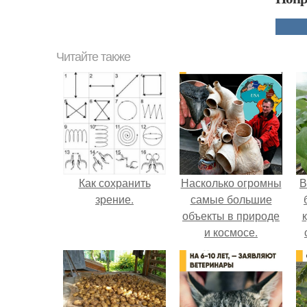
Читайте также
Как сохранить
Насколько огромны
В
зрение.
самые большие
объекты в природе
и космосе.