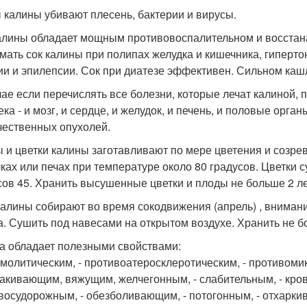
 калины убивают плесень, бактерии и вирусы.
алины обладает мощным противовоспалительном и восста
мать сок калины при полипах желудка и кишечника, гиперто
ии и эпилепсии. Сок при диатезе эффективен. Сильном каш
чае если перечислять все болезни, которые лечат калиной, 
ка - и мозг, и сердце, и желудок, и печень, и половые органы
чественных опухолей.
 и цветки калины заготавливают по мере цветения и созре
ках или печах при температуре около 80 градусов. Цветки 
сов 45. Хранить высушенные цветки и плоды не больше 2 ле
калины собирают во время сокодвижения (апрель) , внимание
а. Сушить под навесами на открытом воздухе. Хранить не б
а обладает полезными свойствами:
змолитическим, - противоатеросклеротическим, - противом
акивающим, вяжущим, желчегонным, - слабительным, - кро
восудорожным, - обезболивающим, - потогонным, - отхаркив