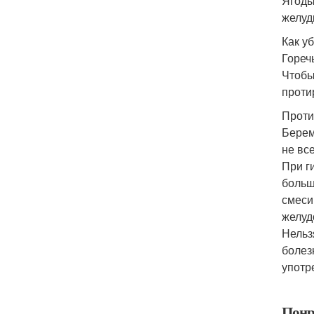
Ягоды
желуд
Как уб
Гореч
Чтобы
проти
Проти
Берем
не вс
При г
больш
смеси
желуд
Нельз
болез
употр
Понр