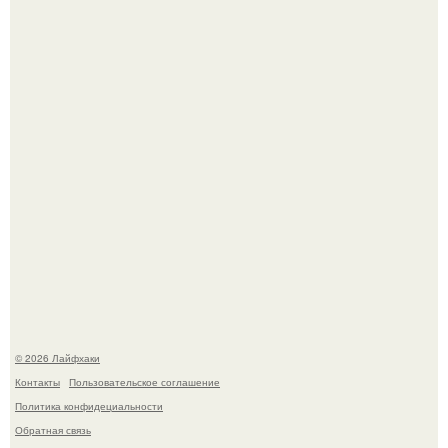
Ботва пожелтела, сосед уже достал вилы, и рука сама
тянется копать картошку.
Автоваз крупнейшее обновление Lada Niva Legend за
всю историю представил.
© 2026 Лайфхаки
Контакты
Пользовательское соглашение
Политика конфидециальности
Обратная связь