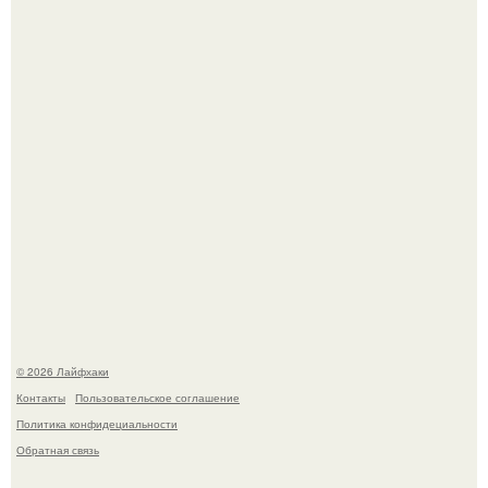
Помидоры уже упёрлись в крышу теплицы, но
продолжают цвести как сумасшедшие?
Малина отплодоносила, и многие про неё тут же забыли
до следующего лета.
© 2026 Лайфхаки
Контакты
Пользовательское соглашение
Политика конфидециальности
Обратная связь