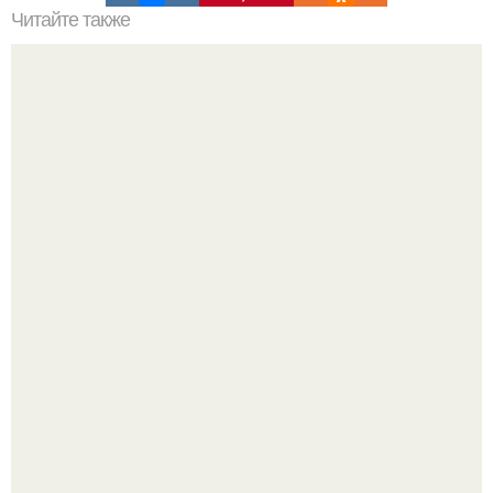
Читайте также
Мелки для асфальта своими руками.
Баклажаны отдельно не жарю.