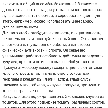
включить в общий ансамбль баклажаны? В качестве
дополнительного цвета для уголка в фиолетовых тонах
лучше всего взять не белый, а серебристый цвет - для
этого, например, можно использовать цинерарию.
Для решительности.
Для того чтобы разбудить активность, инициативность,
решительность, используйте красный цвет. Он заряжает
энергией и для умственной работы, и для любой
физической активности и спорта. Он серьёзно
увеличивает работоспособность, даёт силы переделать
кучу дел, при этом не испытывая особой усталости.
Нужную атмосферу помогут создать цветы с оттенками
красного: розы, в том числе плетистые, красные
георгины и клематисы, лилии, астры, гладиолусы,
гвоздики, маки, гейхера, живучка ползучая, примула, и,
конечно, красные тюльпаны.
Из кустарников подойдёт вейгела. Эксклюзив: клумба из
томатов. Для этого подберите томаты различных сортов,
но с плодами красного цвета, и высадите их все вместе.