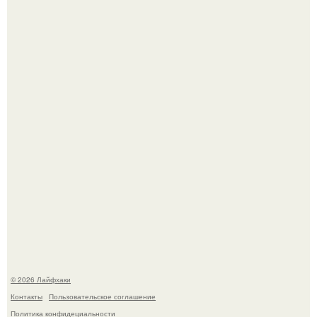
Одно случайное фото эфиопской девушки Элизабет
деста мгновенно разлетелось по всему интернету и
сделало её новой звездой соцсетей.
Ботва пожелтела, сосед уже достал вилы, и рука сама
тянется копать картошку.
© 2026 Лайфхаки
Контакты
Пользовательское соглашение
Политика конфидециальности