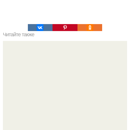
Читайте также
Интересный способ выращивания картофеля, когда
место под посадку ограничено.