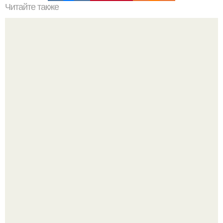
Читайте также
Шашлычный дворик в саду, в огороде своими руками.
С 1 марта банки будут блокировать переводы при
обнаружении вируса.