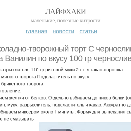
ЛАЙФХАКИ
маленькие, полезные хитрости
главная
новости
статьи
оладно-творожный торт С чернослив
а Ванилин по вкусу 100 гр чернослив
 разрыхлителя 110 гр рисовой муки 2 ст. л какао-порошка.
р мягкого творога Подсластитель по вкусу.
 брикетного творога.
товление:
яем желтки от белков. Отдельно взбиваем до пиков белки (
ин, муку, разрыхлитель, подсластитель и какао. Аккуратно 
збиваем миксером около 1 минуты. Форму для выпекания см
е не смазывать