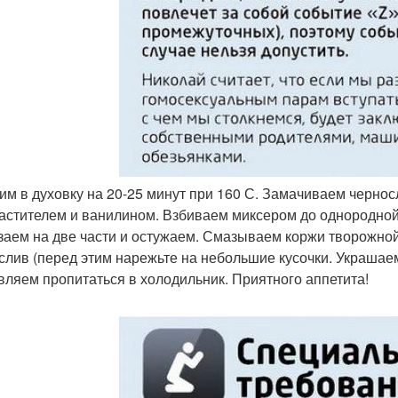
вим в духовку на 20-25 минут при 160 С. Замачиваем черно
астителем и ванилином. Взбиваем миксером до однородной к
заем на две части и остужаем. Смазываем коржи творожно
слив (перед этим нарежьте на небольшие кусочки. Украша
вляем пропитаться в холодильник. Приятного аппетита!