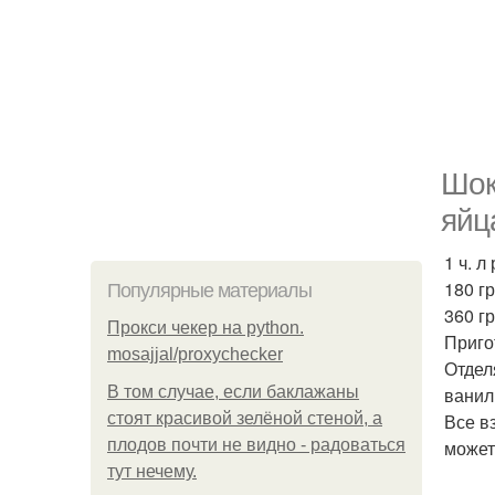
Шок
яйц
1 ч. л
180 г
Популярные материалы
360 гр
Прокси чекер на python.
Приго
mosajjal/proxychecker
Отдел
В том случае, если баклажаны
ванил
стоят красивой зелёной стеной, а
Все в
плодов почти не видно - радоваться
может
тут нечему.