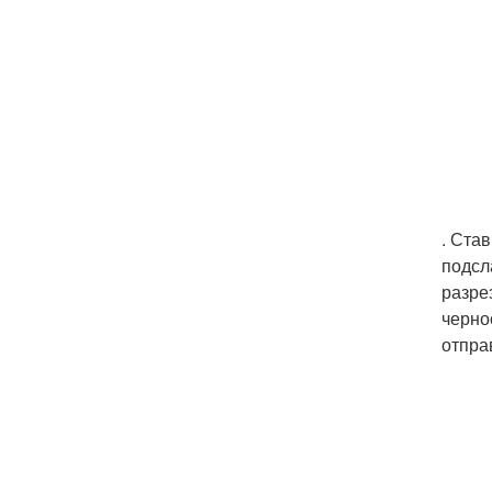
. Ста
подсл
разре
черно
отпра