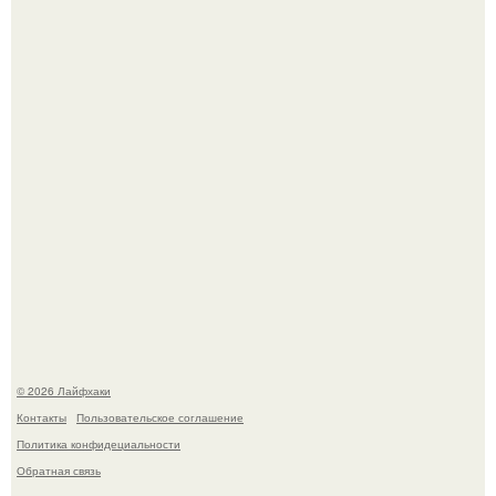
Малина отплодоносила, и многие про неё тут же забыли
до следующего лета.
Сняли лук или ранний картофель и бросили голую грядку
до весны?
© 2026 Лайфхаки
Контакты
Пользовательское соглашение
Политика конфидециальности
Обратная связь