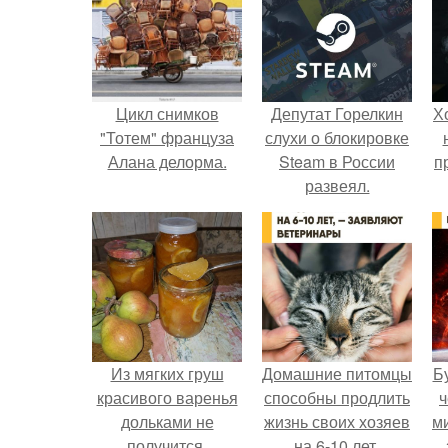
Цикл снимков
Депутат Горелкин
Х
"Тотем" француза
слухи о блокировке
Алана делорма.
Steam в России
п
развеял.
Из мягких груш
Домашние питомцы
Б
красивого варенья
способны продлить
ч
дольками не
жизнь своих хозяев
м
получится.
на 6-10 лет.