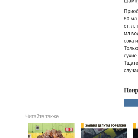
Шампу
Приоб
50 мл
ст. л.
мл во
сока и
Тольк
сухие 
Тщате
случае
Понр
Читайте также