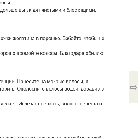
лосы.
 дольше выглядят чистыми и блестящими,
 Ложки желатина в порошке. Взбейте, чтобы не
 хорошо промойте волосы. Благодаря обилию
енции. Нанесите на мокрые волосы, и,
⇨
торить. Ополосните волосы водой, добавив в
делает. Исчезает перхоть, волосы перестают
волосы, а затем тщательно промойте теплой