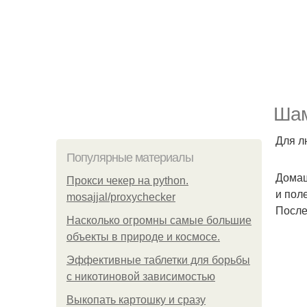
Шам
Для л
Популярные материалы
Домаш
Прокси чекер на python.
и пол
mosajjal/proxychecker
После
Насколько огромны самые большие
объекты в природе и космосе.
Эффективные таблетки для борьбы
с никотиновой зависимостью
Выкопать картошку и сразу