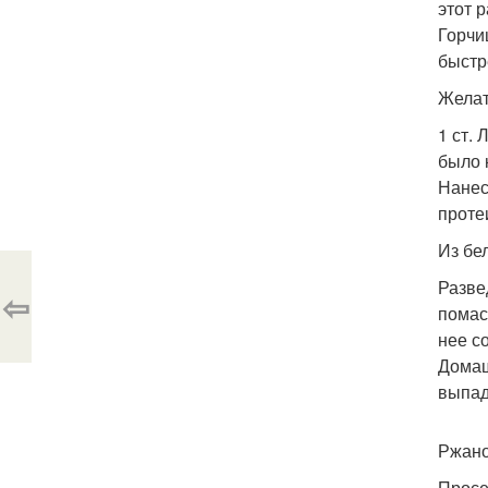
этот 
Горчи
быстр
Желат
1 ст.
было 
Нанес
проте
Из бе
Разве
⇦
помас
нее с
Домаш
выпад
Ржано
Просе