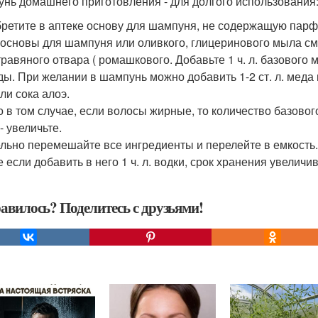
нь домашнего приготовления - для долгого использования
ретите в аптеке основу для шампуня, не содержащую пар
 основы для шампуня или оливкого, глицеринового мыла см
 травяного отвара ( ромашкового. Добавьте 1 ч. л. базового
ды. При желании в шампунь можно добавить 1-2 ст. л. меда 
ли сока алоэ.
о в том случае, если волосы жирные, то количество базовог
- увеличьте.
льно перемешайте все ингредиенты и перелейте в емкость. 
 если добавить в него 1 ч. л. водки, срок хранения увеличив
авилось? Поделитесь с друзьями!