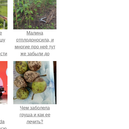
е
Малина
ышу
отплодоносила, и
многие про неё тут
сти
же забыли до
ие?
следующего лета.
Чем заболела
груша и как ее
da
лечить?
всю