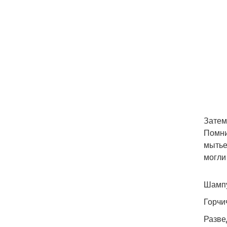
Затем
Помни
мытье
могли
Шампу
Горчи
Разве