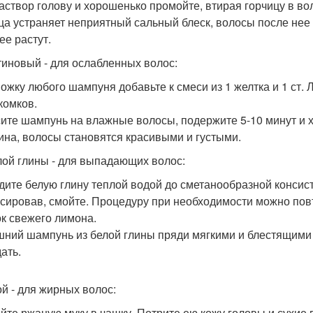
раствор голову и хорошенько промойте, втирая горчицу в во
ца устраняет неприятный сальный блеск, волосы после нее
ее растут.
иновый - для ослабленных волос:
 Ложку любого шампуня добавьте к смеси из 1 желтка и 1 ст.
комков.
ите шампунь на влажные волосы, подержите 5-10 минут и
ина, волосы становятся красивыми и густыми.
лой глины - для выпадающих волос:
дите белую глину теплой водой до сметанообразной консист
сировав, смойте. Процедуру при необходимости можно пов
ок свежего лимона.
ний шампунь из белой глины пряди мягкими и блестящими 
ать.
й - для жирных волос:
йте ржаную муку в чашку. Потрите ею кожу головы и сухие 