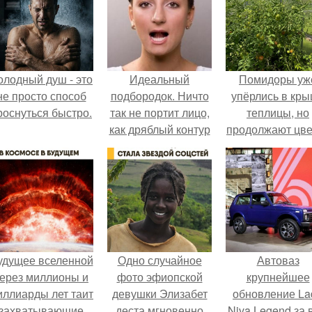
олодный душ - это
Идеальный
Помидоры уж
не просто способ
подбородок. Ничто
упёрлись в кр
роснуться быстро.
так не портит лицо,
теплицы, но
как дряблый контур
продолжают цве
или второй
как сумасшедш
подбородок.
удущее вселенной
Одно случайное
Автоваз
ерез миллионы и
фото эфиопской
крупнейшее
иллиарды лет таит
девушки Элизабет
обновление La
захватывающие
деста мгновенно
Niva Legend за 