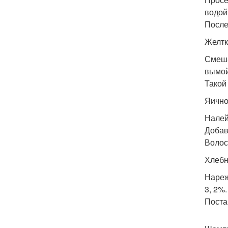
водой
После
Желтк
Смеша
вымой
Такой
Яично
Налей
Добав
Волос
Хлебн
Нареж
3, 2%
Поста