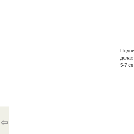
Подни
делае
5-7 с
⇦