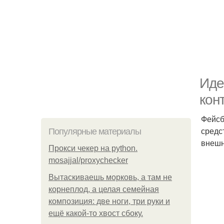
Иде
кон
Фейсб
средс
Популярные материалы
внешн
Прокси чекер на python.
mosajjal/proxychecker
Вытаскиваешь морковь, а там не
корнеплод, а целая семейная
композиция: две ноги, три руки и
ещё какой-то хвост сбоку.