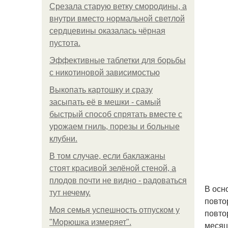
Срезала старую ветку смородины, а
внутри вместо нормальной светлой
сердцевины оказалась чёрная
пустота.
Эффективные таблетки для борьбы
с никотиновой зависимостью
Выкопать картошку и сразу
засыпать её в мешки - самый
быстрый способ спрятать вместе с
урожаем гниль, порезы и больные
клубни.
В том случае, если баклажаны
стоят красивой зелёной стеной, а
плодов почти не видно - радоваться
В осн
тут нечему.
повто
Моя семья успешность отпуском у
повто
"Морюшка измеряет".
месяц