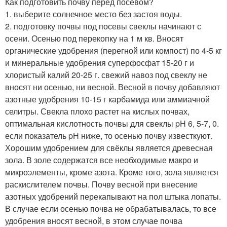
Как подготовить почву перед посевом?
1. выберите солнечное место без застоя воды.
2. подготовку почвы под посевы свеклы начинают с
осени. Осенью под перекопку на 1 м кв. Вносят
органические удобрения (перегной или компост) по 4-5 кг
и минеральные удобрения суперфосфат 15-20 г и
хлористый калий 20-25 г. свежий навоз под свеклу не
вносят ни осенью, ни весной. Весной в почву добавляют
азотные удобрения 10-15 г карбамида или аммиачной
селитры. Свекла плохо растет на кислых почвах,
оптимальная кислотность почвы для свеклы pH 6, 5-7, 0.
если показатель pH ниже, то осенью почву известкуют.
Хорошим удобрением для свёклы является древесная
зола. В золе содержатся все необходимые макро и
микроэлементы, кроме азота. Кроме того, зола является
раскислителем почвы. Почву весной при внесение
азотных удобрений перекапывают на пол штыка лопаты.
В случае если осенью почва не обрабатывалась, то все
удобрения вносят весной, в этом случае почва