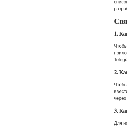
списо
разра
Свя
1. Ка
Чтобы
прило
Teleg
2. Ка
Чтобы
ввест
через
3. Ка
Для и