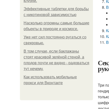
клубни.
К
В
Эффективные таблетки для борьбы
с никотиновой зависимостью
Насколько огромны самые большие
объекты в природе и космосе.
К
К
Уже нет сил постоянно ругаться со
В
свекровью.
В том случае, если баклажаны
стоят красивой зелёной стеной, а
Сек
плодов почти не видно - радоваться
рук
тут нечему.
Как использовать мобильные
прокси для Вконтакте
Три п
генди
тольк
шифро
досту