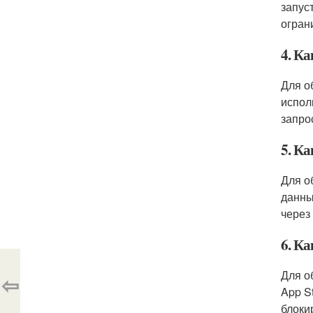
запус
огран
4. Ка
Для о
испол
запро
5. Ка
Для о
данны
через
6. Ка
Для о
⇦
App S
блоки