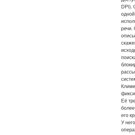
DPI).
одной
испол
речи.
описы
скаже
исход
поиск
блоки
рассы
систе
Климе
фикси
Её тр
более
его к
У нег
опера