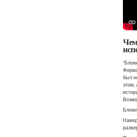
Чем
исп
”Блоки
Форма
был н
этом,
истор
Возмо
Блоки
Навер
разве