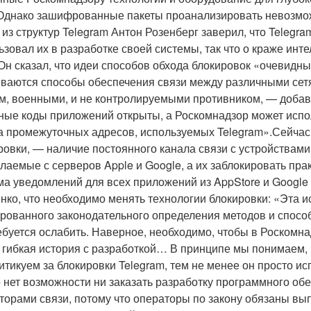
 Однако зашифрованные пакеты проанализировать невозм
 из структур Telegram Антон Розенберг заверил, что Telegr
ьзовал их в разработке своей системы, так что о краже инт
 Он сказал, что идеи способов обхода блокировок «очевидны
ваются способы обеспечения связи между различными сет
м, военными, и не контролируемыми противником, — добавил
ные коды приложений открыты, а Роскомнадзор может исп
а промежуточных адресов, используемых Telegram».Сейчас 
ровки, — наличие постоянного канала связи с устройствам
лаемые с серверов Apple и Google, а их заблокировать прак
ма уведомлений для всех приложений из AppStore и Google 
нко, что необходимо менять технологии блокировки: «Эта ис
рованного законодательного определения методов и способ
ебуется ослабить. Наверное, необходимо, чтобы в Роскомн
 гибкая история с разработкой… В принципе мы понимаем, ч
ритикуем за блокировки Telegram, тем не менее он просто ис
о нет возможности ни заказать разработку программного обе
торами связи, потому что операторы по закону обязаны вы