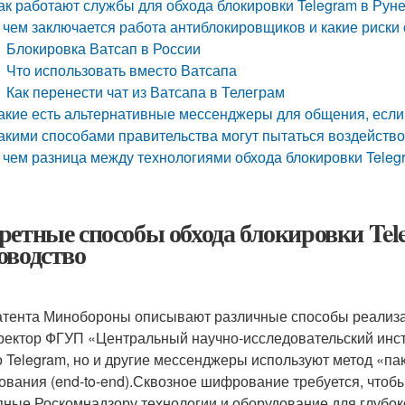
ак работают службы для обхода блокировки Telegram в Руне
 чем заключается работа антиблокировщиков и какие риски 
Блокировка Ватсап в России
Что использовать вместо Ватсапа
Как перенести чат из Ватсапа в Телеграм
акие есть альтернативные мессенджеры для общения, если
акими способами правительства могут пытаться воздейство
 чем разница между технологиями обхода блокировки Telegr
ретные способы обхода блокировки Tel
оводство
атента Минобороны описывают различные способы реализац
ректор ФГУП «Центральный научно-исследовательский инсти
о Telegram, но и другие мессенджеры используют метод «пак
вания (end-to-end).Сквозное шифрование требуется, чтоб
пные Роскомнадзору технологии и оборудование для глубокой