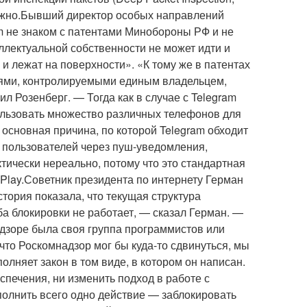
ожно.Бывший директор особых направлений
am не знаком с патентами Минобороны РФ и не
еллектуальной собственности не может идти и
 и лежат на поверхности». «К тому же в патентах
ями, контролируемыми единым владельцем,
 Розенберг. — Тогда как в случае с Telegram
ользовать множество различных телефонов для
основная причина, по которой Telegram обходит
и пользователей через пуш-уведомления,
тически нереально, потому что это стандартная
Play.Советник президента по интернету Герман
тория показала, что текущая структура
а блокировки не работает, — сказал Герман. —
адзоре была своя группа программистов или
то Роскомнадзор мог бы куда-то сдвинуться, мы
полняет закон в том виде, в котором он написан.
спечения, ни изменить подход в работе с
полнить всего одно действие — заблокировать