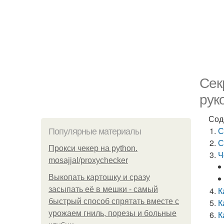
Сек
рук
Сод
С
Популярные материалы
С
Прокси чекер на python.
Ч
mosajjal/proxychecker
Выкопать картошку и сразу
засыпать её в мешки - самый
К
быстрый способ спрятать вместе с
К
урожаем гниль, порезы и больные
К