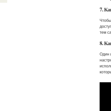
7. Ка
Чтобы
досту
тем с
8. К
Один 
настр
испол
котор