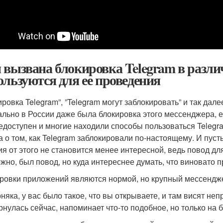
 вызвана блокировка Telegram в разли
ользуются для ее проведения
ровка Telegram”, ”Telegram могут заблокировать” и так дале
льно в России даже была блокировка этого мессенджера, е
едоступен и многие находили способы пользоваться Telegra
 а о том, как Telegram заблокировали по-настоящему. И пуст
ия от этого не становится менее интересной, ведь повод д
жно, был повод, но куда интереснее думать, что виновато п
ровки приложений являются нормой, но крупный мессендже
няка, у вас было такое, что вы открываете, и там висят н
рнулась сейчас, напоминает что-то подобное, но только на 