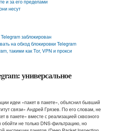
те и за его пределами
они несут
 Telegram заблокирован
вать на обход блокировки Telegram
am, такими как Tor, VPN и прокси
egram: универсальное
ии идеи «пакет в пакете», объяснил бывший
тут связи» Андрей Грязев. По его словам, не
ет в пакете» вместе с реализацией сквозного
ы обойти не только DNS-фильтрацию, но
 инспекции пакетов (Deep Packet Inspection,