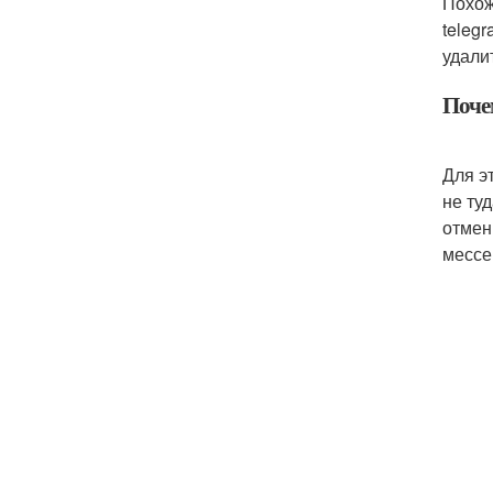
Похож
teleg
удали
Поче
Для э
не ту
отмен
мессе