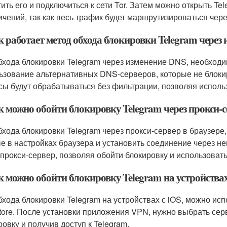
тить его и подключиться к сети Tor. Затем можно открыть Tel
ичений, так как весь трафик будет маршрутизироваться чер
к работает метод обхода блокировки Telegram через
бхода блокировки Telegram через изменение DNS, необходи
ьзование альтернативных DNS-серверов, которые не блоки
сы будут обрабатываться без фильтрации, позволяя использ
к можно обойти блокировку Telegram через прокси-с
бхода блокировки Telegram через прокси-сервер в браузере,
е в настройках браузера и установить соединение через нег
 прокси-сервер, позволяя обойти блокировку и использовать
к можно обойти блокировку Telegram на устройствах
бхода блокировки Telegram на устройствах с iOS, можно ис
tore. После установки приложения VPN, нужно выбрать сер
ровку и получив доступ к Telegram.