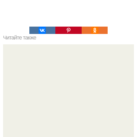
Читайте также
С каким человеком вы поженитесь: